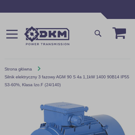
Przejdź
do
treści
Mój 
Szukaj
Strona główna
Silnik elektryczny 3 fazowy AGM 90 S 4a 1,1kW 1400 90B14 IP55
S3-60%, Klasa Izo.F (24/140)
Skip
to
the
end
of
the
images