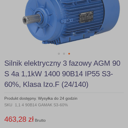
gallery
Skip
Silnik elektryczny 3 fazowy AGM 90
to
the
S 4a 1,1kW 1400 90B14 IP55 S3-
beginning
of
60%, Klasa Izo.F (24/140)
the
images
gallery
Produkt dostępny. Wysyłka do 24 godzin
SKU
1,1 4 90B14 GAMAK S3-60%
463,28 zł
Brutto