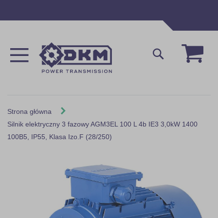
Przejdź
do
treści
Mój 
Szukaj
Strona główna
Silnik elektryczny 3 fazowy AGM3EL 100 L 4b IE3 3,0kW 1400
100B5, IP55, Klasa Izo.F (28/250)
Skip
to
the
end
of
the
images