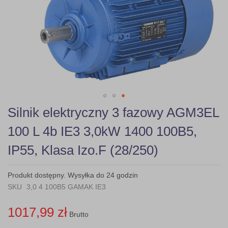
gallery
Skip
Silnik elektryczny 3 fazowy AGM3EL
to
the
100 L 4b IE3 3,0kW 1400 100B5,
beginning
of
IP55, Klasa Izo.F (28/250)
the
images
gallery
Produkt dostępny. Wysyłka do 24 godzin
SKU
3,0 4 100B5 GAMAK IE3
1017,99 zł
Brutto