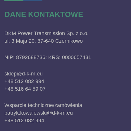
DANE KONTAKTOWE
DKM Power Transmission Sp. z o.o.
ul. 3 Maja 20, 87-640 Czernikowo
NIP: 8792688736; KRS: 0000657431
sklep@d-k-m.eu
+48 512 082 994
+48 516 64 59 07
Wsparcie techniczne/zamówienia
patryk.kowalewski@d-k-m.eu
+48 512 082 994