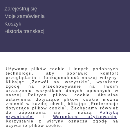
Zarejestruj się
Moje zamówienia
Koszyk
Historia transkacji
INFORMACJE
Używamy plików cookie i innych podobnych
technologii, aby poprawić komfort
przeglądania i funkcjonalność naszej witryny.
Klikając „Zezwól na wszystkie”, wyrażasz
Regulamin
zgodę na przechowywanie na Twoim
urządzeniu wszystkich danych opisanych w
Polityka prywatności i pliki cookie
naszej Polityce plików cookie. Aktualne
ustawienia dotyczące plików cookie można
Wyszukiwane frazy
zmienić w każdej chwili, klikając „Preferencje
dotyczące plików cookie”. Zachęcamy również
Wyszukiwanie zaawansowane
do zapoznania się z naszą
Polityką
Zamówienia
prywatności
i
Warunkami użytkowania
.
Korzystanie z witryny oznacza zgodę na
Skontaktuj się z nami
używanie plików cookie.