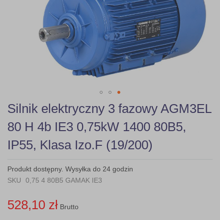
gallery
Skip
Silnik elektryczny 3 fazowy AGM3EL
to
the
80 H 4b IE3 0,75kW 1400 80B5,
beginning
of
IP55, Klasa Izo.F (19/200)
the
images
gallery
Produkt dostępny. Wysyłka do 24 godzin
SKU
0,75 4 80B5 GAMAK IE3
528,10 zł
Brutto