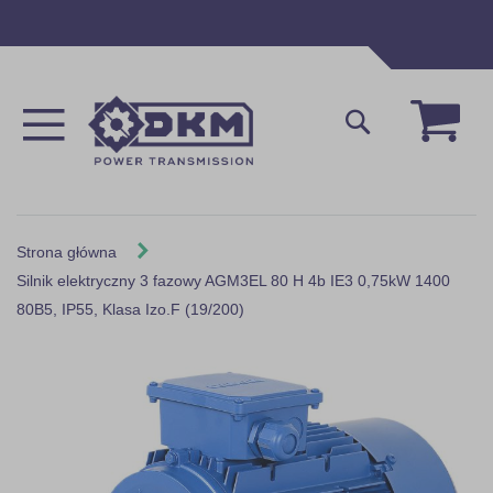
Przejdź
do
treści
Mój 
Szukaj
Strona główna
Silnik elektryczny 3 fazowy AGM3EL 80 H 4b IE3 0,75kW 1400
80B5, IP55, Klasa Izo.F (19/200)
Skip
to
the
end
of
the
images