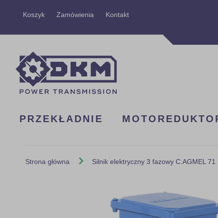
Przejdź
Koszyk
Zamówienia
Kontakt
do
treści
PRZEKŁADNIE
MOTOREDUKTO
Strona główna
Silnik elektryczny 3 fazowy C.AGMEL 71
Skip
to
the
end