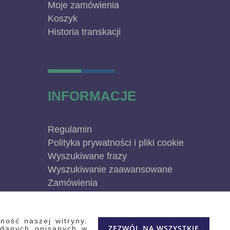
Moje zamówienia
Koszyk
Historia transkacji
INFORMACJE
Regulamin
Polityka prywatności i pliki cookie
Wyszukiwane frazy
Wyszukiwanie zaawansowane
Zamówienia
Skontaktuj się z nami
Odstąp od umowy
ność naszej witryny.
Blog
ZEZWÓL NA WSZYSTKIE
 danych opisanych w