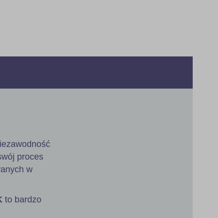
 niezawodność
swój proces
owanych w
K
to bardzo