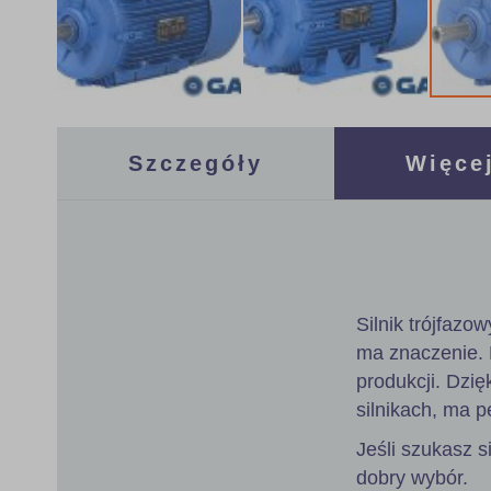
Skip
to
the
Szczegóły
Więcej
beginning
of
the
images
gallery
Silnik trójfazo
ma znaczenie.
produkcji. Dzię
silnikach, ma p
Jeśli szukasz s
dobry wybór.