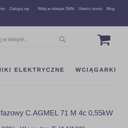
nto
Zaloguj się
Witaj w sklepie DKM
Utwórz konto
Blog
Mój koszy
Szukaj
NIKI ELEKTRYCZNE
WCIĄGARKI
 3 fazowy C.AGMEL 71 M 4c 0,55kW