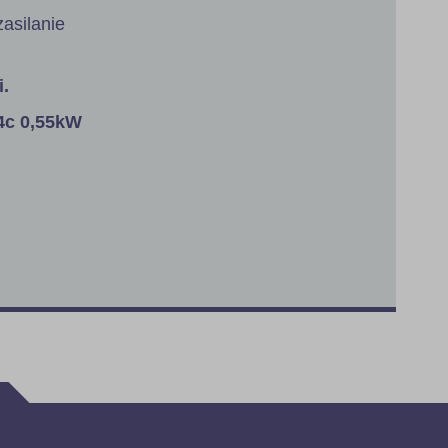
asilanie
i.
c 0,55kW