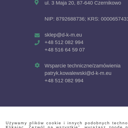
ul. 3 Maja 20, 87-640 Czernikowo
NIP: 8792688736; KRS: 000065743
sklep@d-k-m.eu
+48 512 082 994
+48 516 64 59 07
Wsparcie techniczne/zamówienia
patryk.kowalewski@d-k-m.eu
+48 512 082 994
Używamy plików cookie i innych podobnych technolo
Klikając „Zezwól na wszystkie”, wyrażasz zgodę