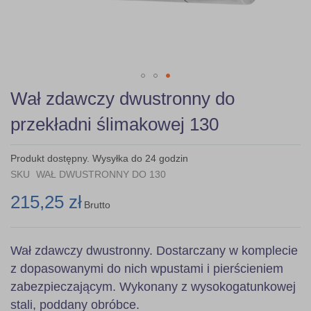
Skip
Wał zdawczy dwustronny do
to
the
przekładni ślimakowej 130
beginning
of
the
Produkt dostępny. Wysyłka do 24 godzin
images
SKU
WAŁ DWUSTRONNY DO 130
gallery
215,25 zł
Brutto
Wał zdawczy dwustronny. Dostarczany w komplecie
z dopasowanymi do nich wpustami i pierścieniem
zabezpieczającym. Wykonany z wysokogatunkowej
stali, poddany obróbce.