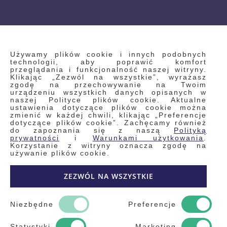
INFORMACJE
Używamy plików cookie i innych podobnych
technologii, aby poprawić komfort
przeglądania i funkcjonalność naszej witryny.
Klikając „Zezwól na wszystkie”, wyrażasz
Regulamin
zgodę na przechowywanie na Twoim
urządzeniu wszystkich danych opisanych w
Polityka prywatności i pliki cookie
naszej Polityce plików cookie. Aktualne
ustawienia dotyczące plików cookie można
Wyszukiwane frazy
zmienić w każdej chwili, klikając „Preferencje
dotyczące plików cookie”. Zachęcamy również
Wyszukiwanie zaawansowane
do zapoznania się z naszą
Polityką
Zamówienia
prywatności
i
Warunkami użytkowania
.
Korzystanie z witryny oznacza zgodę na
Skontaktuj się z nami
używanie plików cookie.
Odstąp od umowy
ZEZWÓL NA WSZYSTKIE
Blog
Kontakt
Niezbędne
Preferencje
Statystyki
Marketing