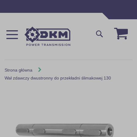
Przejdź
do
treści
Mój 
Szukaj
Strona główna
Wał zdawczy dwustronny do przekładni ślimakowej 130
Skip
to
the
end
of
the
images
gallery