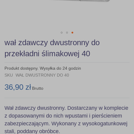
Skip
wał zdawczy dwustronny do
to
the
przekładni ślimakowej 40
beginning
of
the
Produkt dostępny. Wysyłka do 24 godzin
images
SKU
WAŁ DWUSTRONNY DO 40
gallery
36,90 zł
Brutto
Wał zdawczy dwustronny. Dostarczany w komplecie
z dopasowanymi do nich wpustami i pierścieniem
zabezpieczającym. Wykonany z wysokogatunkowej
stali, poddany obróbce.