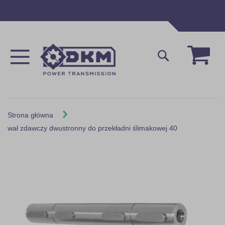
Przejdź
do
treści
Mój 
Szukaj
Strona główna
wał zdawczy dwustronny do przekładni ślimakowej 40
Skip
to
the
end
of
the
images
gallery