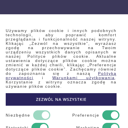
INFORMACJE
Używamy plików cookie i innych podobnych
technologii, aby poprawić komfort
przeglądania i funkcjonalność naszej witryny.
Klikając „Zezwól na wszystkie”, wyrażasz
Regulamin
zgodę na przechowywanie na Twoim
urządzeniu wszystkich danych opisanych w
Polityka prywatności i pliki cookie
naszej Polityce plików cookie. Aktualne
ustawienia dotyczące plików cookie można
Wyszukiwane frazy
zmienić w każdej chwili, klikając „Preferencje
dotyczące plików cookie”. Zachęcamy również
Wyszukiwanie zaawansowane
do zapoznania się z naszą
Polityką
Zamówienia
prywatności
i
Warunkami użytkowania
.
Korzystanie z witryny oznacza zgodę na
Skontaktuj się z nami
używanie plików cookie.
Odstąp od umowy
ZEZWÓL NA WSZYSTKIE
Blog
Kontakt
Niezbędne
Preferencje
Statystyki
Marketing