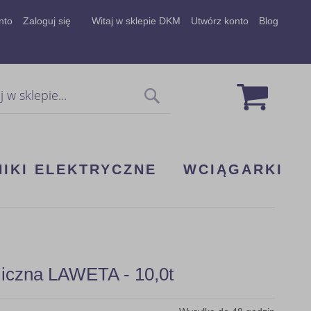
nto
Zaloguj się
Witaj w sklepie DKM
Utwórz konto
Blog
Mój koszy
Szukaj
NIKI ELEKTRYCZNE
WCIĄGARKI
liczna LAWETA - 10,0t