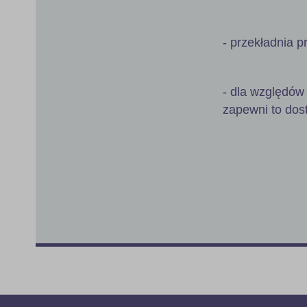
- przekładnia p
- dla względów 
zapewni to dos