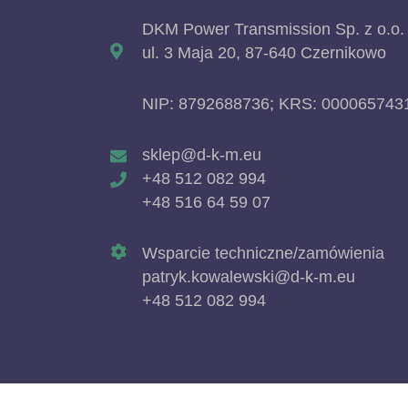
DKM Power Transmission Sp. z o.o.
ul. 3 Maja 20, 87-640 Czernikowo
NIP: 8792688736; KRS: 000065743
sklep@d-k-m.eu
+48 512 082 994
+48 516 64 59 07
Wsparcie techniczne/zamówienia
patryk.kowalewski@d-k-m.eu
+48 512 082 994