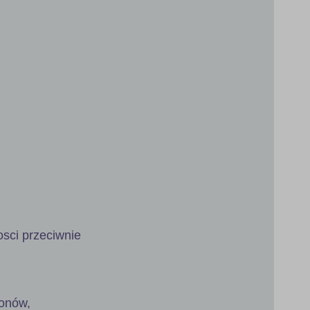
osci przeciwnie
tonów,