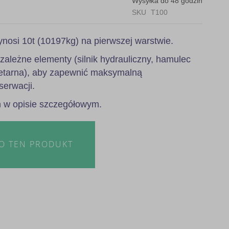
Wysyłka do 48 godzin
SKU
T100
nosi 10t (10197kg) na pierwszej warstwie.
ezależne elementy (silnik hydrauliczny, hamulec
anetarna), aby zapewnić maksymalną
serwacji.
h w opisie szczegółowym.
 O TEN PRODUKT