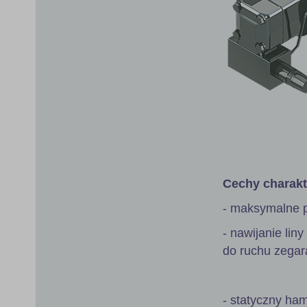
Cechy charakt
- maksymalne pr
- nawijanie li
do ruchu zegar
- statyczny ha