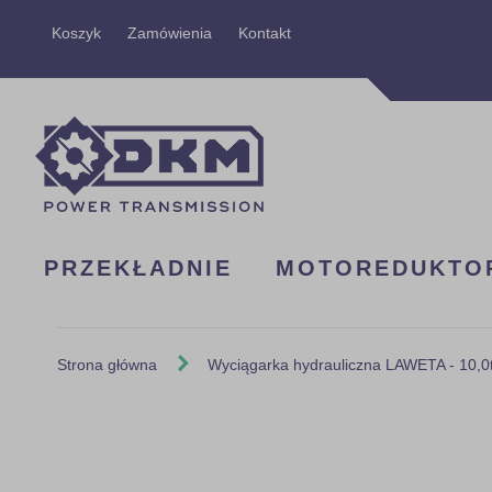
Przejdź
Koszyk
Zamówienia
Kontakt
do
treści
PRZEKŁADNIE
MOTOREDUKTO
Strona główna
Wyciągarka hydrauliczna LAWETA - 10,0
Skip
to
the
end