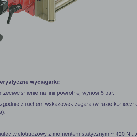
erystyczne wyciagarki:
zeciwciśnienie na linii powrotnej wynosi 5 bar,
ny zgodnie z ruchem wskazowek zegara (w razie konieczn
a),
mulec wielotarczowy z momentem statycznym ~ 420 Niu