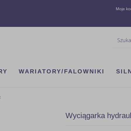
Moje ko
Szukaj
RY
WARIATORY/FALOWNIKI
SIL
t
Wyciągarka hydrau