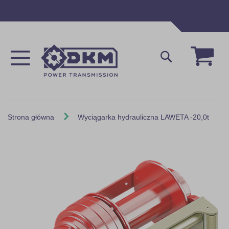
Przejdź
do
treści
Mój 
Szukaj
Strona główna
Wyciągarka hydrauliczna LAWETA -20,0t
Skip
to
the
end
of
the
images
gallery