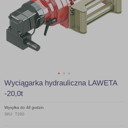
Skip
Wyciągarka hydrauliczna LAWETA
to
the
-20,0t
beginning
of
the
Wysyłka do 48 godzin
images
SKU
T200
gallery