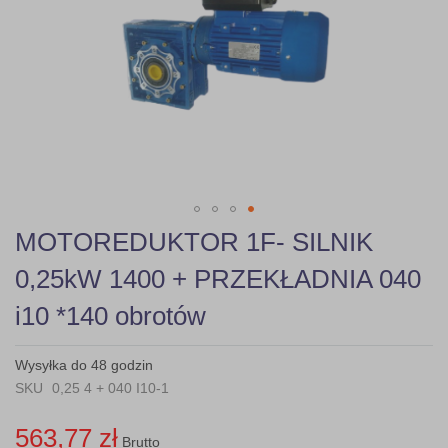
gallery
Skip
MOTOREDUKTOR 1F- SILNIK
to
the
0,25kW 1400 + PRZEKŁADNIA 040
beginning
of
i10 *140 obrotów
the
images
gallery
Wysyłka do 48 godzin
SKU
0,25 4 + 040 I10-1
563,77 zł
Brutto