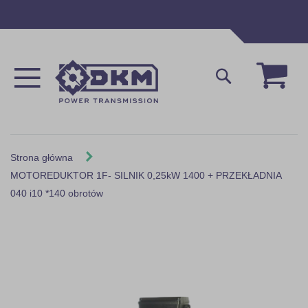
Przejdź
do
treści
Mój 
Szukaj
Strona główna
MOTOREDUKTOR 1F- SILNIK 0,25kW 1400 + PRZEKŁADNIA
040 i10 *140 obrotów
Skip
to
the
end
of
the
images