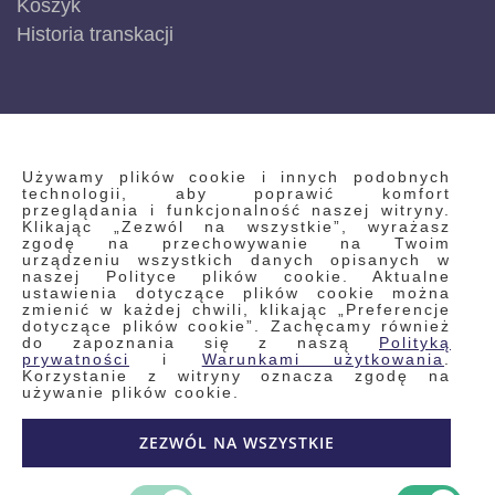
Koszyk
Historia transkacji
INFORMACJE
Używamy plików cookie i innych podobnych
technologii, aby poprawić komfort
przeglądania i funkcjonalność naszej witryny.
Klikając „Zezwól na wszystkie”, wyrażasz
Regulamin
zgodę na przechowywanie na Twoim
urządzeniu wszystkich danych opisanych w
Polityka prywatności i pliki cookie
naszej Polityce plików cookie. Aktualne
ustawienia dotyczące plików cookie można
Wyszukiwane frazy
zmienić w każdej chwili, klikając „Preferencje
dotyczące plików cookie”. Zachęcamy również
Wyszukiwanie zaawansowane
do zapoznania się z naszą
Polityką
Zamówienia
prywatności
i
Warunkami użytkowania
.
Korzystanie z witryny oznacza zgodę na
Skontaktuj się z nami
używanie plików cookie.
Odstąp od umowy
ZEZWÓL NA WSZYSTKIE
Blog
Kontakt