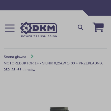
Przejdź
do
treści
Mój 
Szukaj
Strona główna
MOTOREDUKTOR 1F - SILNIK 0,25kW 1400 + PRZEKŁADNIA
050 i25 *56 obrotów
Skip
to
the
end
of
the
images