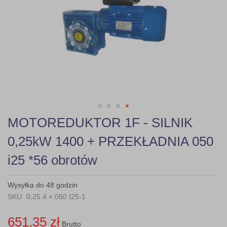
gallery
Skip
MOTOREDUKTOR 1F - SILNIK
to
the
0,25kW 1400 + PRZEKŁADNIA 050
beginning
of
i25 *56 obrotów
the
images
gallery
Wysyłka do 48 godzin
SKU
0,25 4 + 050 I25-1
651,35 zł
Brutto