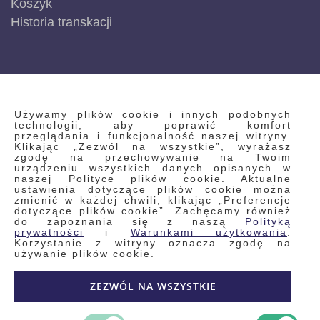
Koszyk
Historia transkacji
INFORMACJE
Używamy plików cookie i innych podobnych
technologii, aby poprawić komfort
przeglądania i funkcjonalność naszej witryny.
Klikając „Zezwól na wszystkie”, wyrażasz
Regulamin
zgodę na przechowywanie na Twoim
urządzeniu wszystkich danych opisanych w
Polityka prywatności i pliki cookie
naszej Polityce plików cookie. Aktualne
ustawienia dotyczące plików cookie można
Wyszukiwane frazy
zmienić w każdej chwili, klikając „Preferencje
dotyczące plików cookie”. Zachęcamy również
Wyszukiwanie zaawansowane
do zapoznania się z naszą
Polityką
Zamówienia
prywatności
i
Warunkami użytkowania
.
Korzystanie z witryny oznacza zgodę na
Skontaktuj się z nami
używanie plików cookie.
Odstąp od umowy
ZEZWÓL NA WSZYSTKIE
Blog
Kontakt