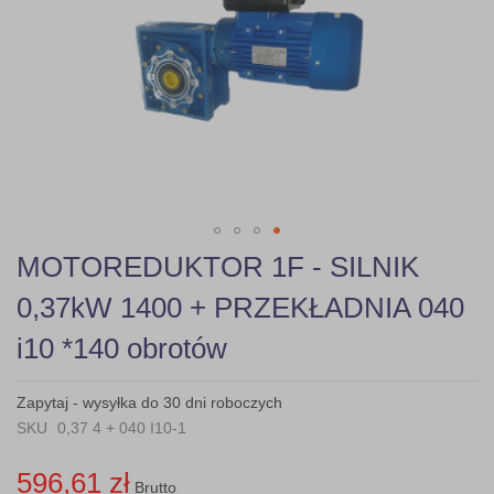
gallery
Skip
MOTOREDUKTOR 1F - SILNIK
to
the
0,37kW 1400 + PRZEKŁADNIA 040
beginning
of
i10 *140 obrotów
the
images
gallery
Zapytaj - wysyłka do 30 dni roboczych
SKU
0,37 4 + 040 I10-1
596,61 zł
Brutto