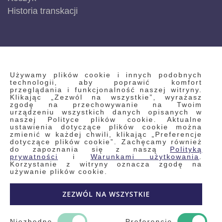
Historia transkacji
INFORMACJE
Używamy plików cookie i innych podobnych
technologii, aby poprawić komfort
przeglądania i funkcjonalność naszej witryny.
Klikając „Zezwól na wszystkie”, wyrażasz
Regulamin
zgodę na przechowywanie na Twoim
urządzeniu wszystkich danych opisanych w
Polityka prywatności i pliki cookie
naszej Polityce plików cookie. Aktualne
ustawienia dotyczące plików cookie można
Wyszukiwane frazy
zmienić w każdej chwili, klikając „Preferencje
dotyczące plików cookie”. Zachęcamy również
Wyszukiwanie zaawansowane
do zapoznania się z naszą
Polityką
Zamówienia
prywatności
i
Warunkami użytkowania
.
Korzystanie z witryny oznacza zgodę na
Skontaktuj się z nami
używanie plików cookie.
Odstąp od umowy
ZEZWÓL NA WSZYSTKIE
Blog
Kontakt
Niezbędne
Preferencje