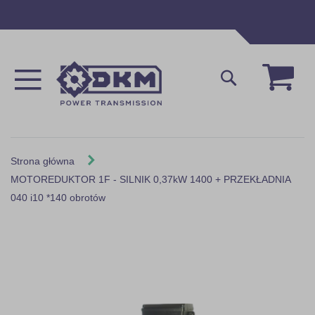
Przejdź
do
treści
Mój 
Szukaj
Strona główna
MOTOREDUKTOR 1F - SILNIK 0,37kW 1400 + PRZEKŁADNIA
040 i10 *140 obrotów
Skip
to
the
end
of
the
images