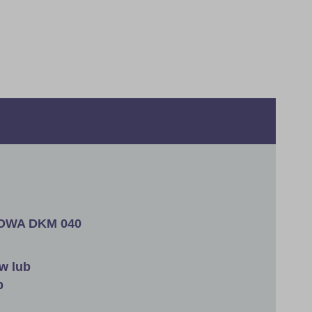
KOWA DKM 040
w lub
b