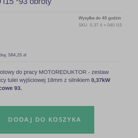
15 *93 obroty
Wysyłka do 48 godzin
SKU
0,37 4 + 040 I15
żką: 584,25 zł
, gotowy do pracy MOTOREDUKTOR - zestaw
icy tulei wyjściowej 18mm z silnikiem
0,37kW
cowe 93.
DODAJ DO KOSZYKA