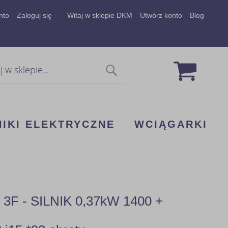
nto
Zaloguj się
Witaj w sklepie DKM
Utwórz konto
Blog
Mój koszy
Szukaj
NIKI ELEKTRYCZNE
WCIĄGARKI
 - SILNIK 0,37kW 1400 +