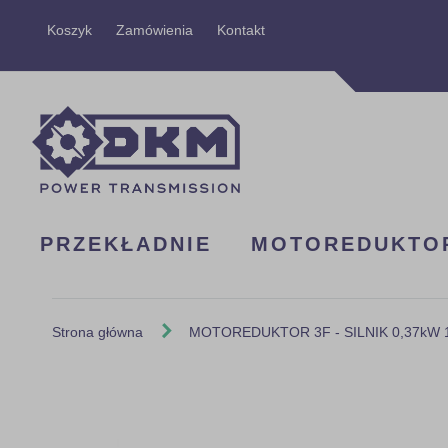
Przejdź
Koszyk
Zamówienia
Kontakt
do
treści
PRZEKŁADNIE
MOTOREDUKTO
Strona główna
MOTOREDUKTOR 3F - SILNIK 0,37kW 14
Skip
to
the
end