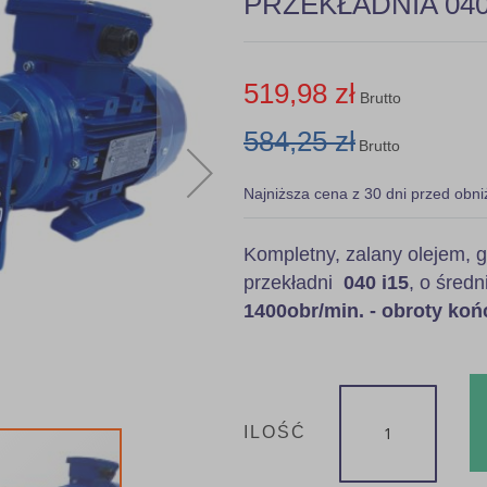
PRZEKŁADNIA 040 i
519,98 zł
Brutto
584,25 zł
Brutto
Najniższa cena z 30 dni przed obni
Kompletny, zalany olejem
przekładni
040 i15
, o średn
1400obr/min. - obroty koń
ILOŚĆ