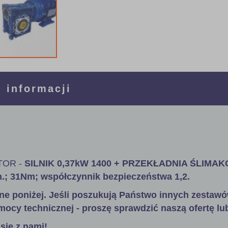
 informacji
OR -
SILNIK 0,37kW 1400 + PRZEKŁADNIA ŚLIMA
in.; 31Nm; współczynnik bezpieczeństwa 1,2.
ne poniżej. Jeśli poszukują Państwo innych zestawó
mocy technicznej - proszę sprawdzić naszą ofertę lu
się z nami!