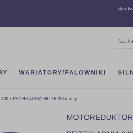
Moje ko
Szukaj
RY
WARIATORY/FALOWNIKI
SIL
00 + PRZEKŁADNIA 040 i15 *93 obroty
MOTOREDUKTOR 3F