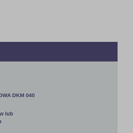
KOWA DKM 040
w lub
b