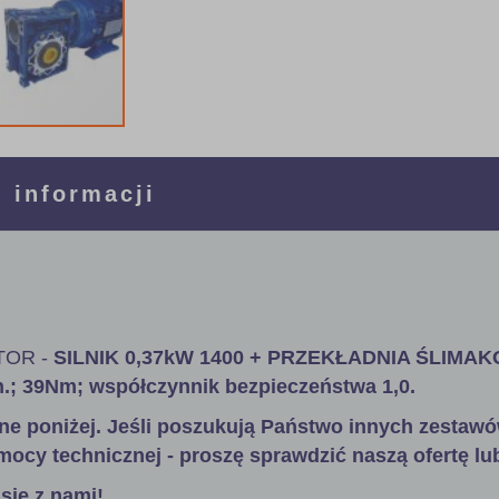
 informacji
OR -
SILNIK 0,37kW 1400 + PRZEKŁADNIA ŚLIMA
in.; 39Nm; współczynnik bezpieczeństwa 1,0.
ne poniżej. Jeśli poszukują Państwo innych zestawó
mocy technicznej - proszę sprawdzić naszą ofertę lu
się z nami!