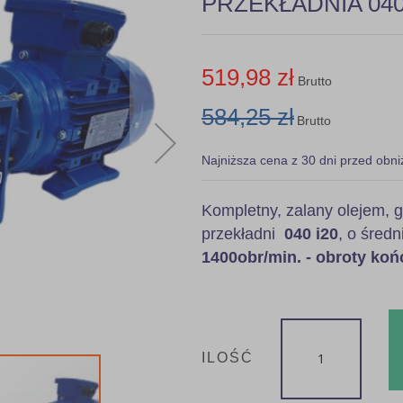
PRZEKŁADNIA 040 
519,98 zł
Brutto
584,25 zł
Brutto
Najniższa cena z 30 dni przed obni
Kompletny, zalany olejem
przekładni
040 i20
, o średn
1400obr/min. - obroty koń
ILOŚĆ