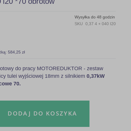
i20 *70 obrotów
Wysyłka do 48 godzin
SKU
0,37 4 + 040 I20
żką: 584,25 zł
, gotowy do pracy MOTOREDUKTOR - zestaw
icy tulei wyjściowej 18mm z silnikiem
0,37kW
cowe 70.
DODAJ DO KOSZYKA