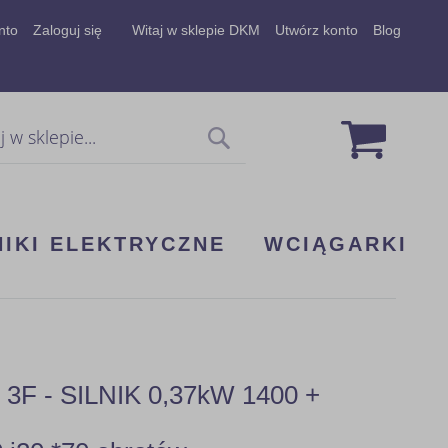
nto
Zaloguj się
Witaj w sklepie DKM
Utwórz konto
Blog
Mój koszy
Szukaj
NIKI ELEKTRYCZNE
WCIĄGARKI
 - SILNIK 0,37kW 1400 +