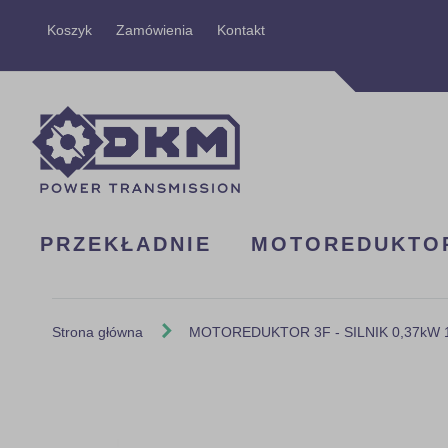
Przejdź
Koszyk
Zamówienia
Kontakt
do
treści
PRZEKŁADNIE
MOTOREDUKTO
Strona główna
MOTOREDUKTOR 3F - SILNIK 0,37kW 14
Skip
to
the
end