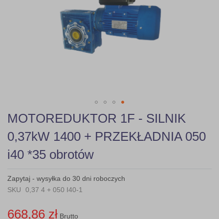
gallery
Skip
MOTOREDUKTOR 1F - SILNIK
to
the
0,37kW 1400 + PRZEKŁADNIA 050
beginning
of
i40 *35 obrotów
the
images
gallery
Zapytaj - wysyłka do 30 dni roboczych
SKU
0,37 4 + 050 I40-1
668,86 zł
Brutto