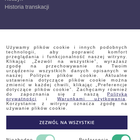
Historia transkacji
INFORMACJE
Używamy plików cookie i innych podobnych
technologii, aby poprawić komfort
przeglądania i funkcjonalność naszej witryny.
Klikając „Zezwól na wszystkie”, wyrażasz
Regulamin
zgodę na przechowywanie na Twoim
urządzeniu wszystkich danych opisanych w
Polityka prywatności i pliki cookie
naszej Polityce plików cookie. Aktualne
ustawienia dotyczące plików cookie można
Wyszukiwane frazy
zmienić w każdej chwili, klikając „Preferencje
dotyczące plików cookie”. Zachęcamy również
Wyszukiwanie zaawansowane
do zapoznania się z naszą
Polityką
Zamówienia
prywatności
i
Warunkami użytkowania
.
Korzystanie z witryny oznacza zgodę na
Skontaktuj się z nami
używanie plików cookie.
Odstąp od umowy
ZEZWÓL NA WSZYSTKIE
Blog
Kontakt
Niezbędne
Preferencje