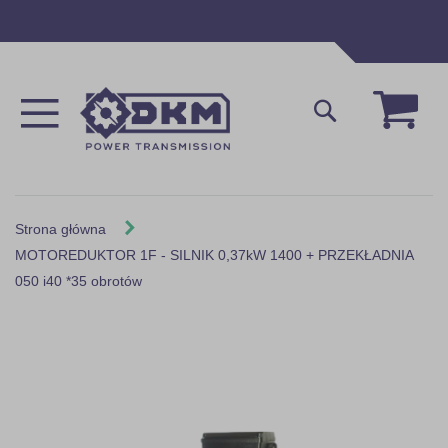
Przejdź
do
treści
Mój 
Szukaj
Strona główna
MOTOREDUKTOR 1F - SILNIK 0,37kW 1400 + PRZEKŁADNIA
050 i40 *35 obrotów
Skip
to
the
end
of
the
images