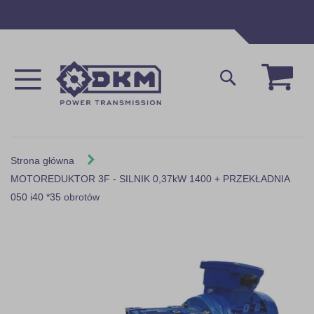
Przejdź
do
treści
Mój 
Szukaj
Strona główna
MOTOREDUKTOR 3F - SILNIK 0,37kW 1400 + PRZEKŁADNIA
050 i40 *35 obrotów
Skip
to
the
end
of
the
images