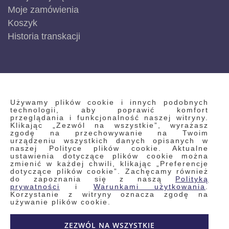
Moje zamówienia
Koszyk
Historia transkacji
INFORMACJE
Używamy plików cookie i innych podobnych
technologii, aby poprawić komfort
przeglądania i funkcjonalność naszej witryny.
Klikając „Zezwól na wszystkie”, wyrażasz
Regulamin
zgodę na przechowywanie na Twoim
urządzeniu wszystkich danych opisanych w
Polityka prywatności i pliki cookie
naszej Polityce plików cookie. Aktualne
ustawienia dotyczące plików cookie można
Wyszukiwane frazy
zmienić w każdej chwili, klikając „Preferencje
dotyczące plików cookie”. Zachęcamy również
Wyszukiwanie zaawansowane
do zapoznania się z naszą
Polityką
Zamówienia
prywatności
i
Warunkami użytkowania
.
Korzystanie z witryny oznacza zgodę na
Skontaktuj się z nami
używanie plików cookie.
Odstąp od umowy
ZEZWÓL NA WSZYSTKIE
Blog