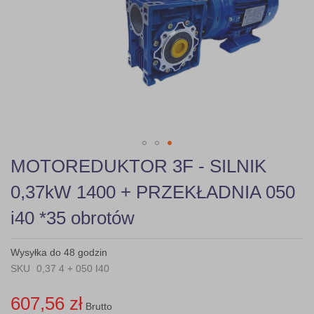
gallery
Skip
MOTOREDUKTOR 3F - SILNIK
to
the
0,37kW 1400 + PRZEKŁADNIA 050
beginning
of
i40 *35 obrotów
the
images
gallery
Wysyłka do 48 godzin
SKU
0,37 4 + 050 I40
607,56 zł
Brutto