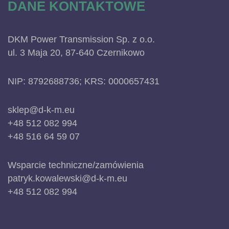
DANE KONTAKTOWE
DKM Power Transmission Sp. z o.o.
ul. 3 Maja 20, 87-640 Czernikowo
NIP: 8792688736; KRS: 0000657431
sklep@d-k-m.eu
+48 512 082 994
+48 516 64 59 07
Wsparcie techniczne/zamówienia
patryk.kowalewski@d-k-m.eu
+48 512 082 994