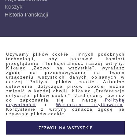
Koszyk
Historia transkacji
INFORMACJE
Używamy plików cookie i innych podobnych
technologii, aby poprawić komfort
przeglądania i funkcjonalność naszej witryny.
Klikając „Zezwól na wszystkie”, wyrażasz
Regulamin
zgodę na przechowywanie na Twoim
urządzeniu wszystkich danych opisanych w
Polityka prywatności i pliki cookie
naszej Polityce plików cookie. Aktualne
ustawienia dotyczące plików cookie można
Wyszukiwane frazy
zmienić w każdej chwili, klikając „Preferencje
dotyczące plików cookie”. Zachęcamy również
Wyszukiwanie zaawansowane
do zapoznania się z naszą
Polityką
Zamówienia
prywatności
i
Warunkami użytkowania
.
Korzystanie z witryny oznacza zgodę na
Skontaktuj się z nami
używanie plików cookie.
Odstąp od umowy
ZEZWÓL NA WSZYSTKIE
Blog
Kontakt