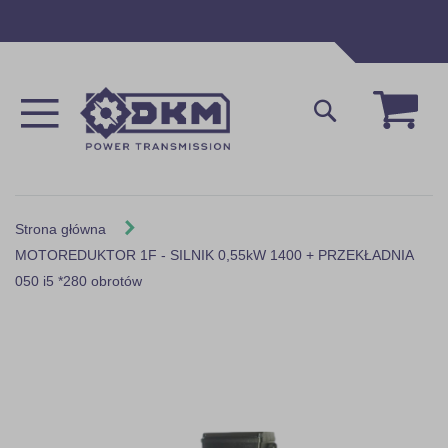
Przejdź
do
treści
Mój 
Szukaj
Strona główna
MOTOREDUKTOR 1F - SILNIK 0,55kW 1400 + PRZEKŁADNIA
050 i5 *280 obrotów
Skip
to
the
end
of
the
images