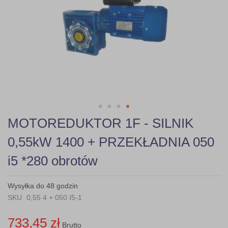
gallery
Skip
MOTOREDUKTOR 1F - SILNIK
to
the
0,55kW 1400 + PRZEKŁADNIA 050
beginning
of
i5 *280 obrotów
the
images
gallery
Wysyłka do 48 godzin
SKU
0,55 4 + 050 I5-1
733,45 zł
Brutto