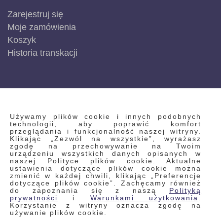
Zarejestruj się
Moje zamówienia
Koszyk
Historia transkacji
INFORMACJE
Używamy plików cookie i innych podobnych
technologii, aby poprawić komfort
przeglądania i funkcjonalność naszej witryny.
Klikając „Zezwól na wszystkie”, wyrażasz
Regulamin
zgodę na przechowywanie na Twoim
urządzeniu wszystkich danych opisanych w
Polityka prywatności i pliki cookie
naszej Polityce plików cookie. Aktualne
ustawienia dotyczące plików cookie można
Wyszukiwane frazy
zmienić w każdej chwili, klikając „Preferencje
dotyczące plików cookie”. Zachęcamy również
Wyszukiwanie zaawansowane
do zapoznania się z naszą
Polityką
Zamówienia
prywatności
i
Warunkami użytkowania
.
Korzystanie z witryny oznacza zgodę na
Skontaktuj się z nami
używanie plików cookie.