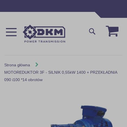
Przejdź
do
treści
Mój 
Szukaj
Strona główna
MOTOREDUKTOR 3F - SILNIK 0,55kW 1400 + PRZEKŁADNIA
090 i100 *14 obrotów
Skip
to
the
end
of
the
images