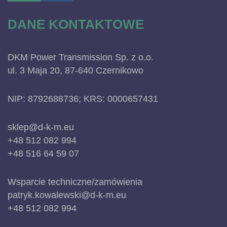
DANE KONTAKTOWE
DKM Power Transmission Sp. z o.o.
ul. 3 Maja 20, 87-640 Czernikowo
NIP: 8792688736; KRS: 0000657431
sklep@d-k-m.eu
+48 512 082 994
+48 516 64 59 07
Wsparcie techniczne/zamówienia
patryk.kowalewski@d-k-m.eu
+48 512 082 994