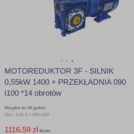
gallery
Skip
MOTOREDUKTOR 3F - SILNIK
to
the
0,55kW 1400 + PRZEKŁADNIA 090
beginning
of
i100 *14 obrotów
the
images
gallery
Wysyłka do 48 godzin
SKU
0,55 4 + 090 I100
1116,59 zł
Brutto