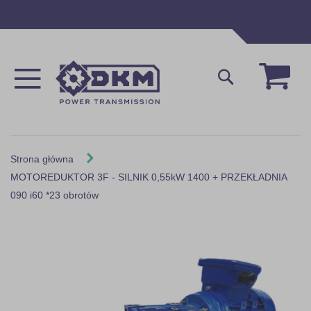
Przejdź
do
treści
Mój 
Szukaj
Strona główna
MOTOREDUKTOR 3F - SILNIK 0,55kW 1400 + PRZEKŁADNIA
090 i60 *23 obrotów
Skip
to
the
end
of
the
images