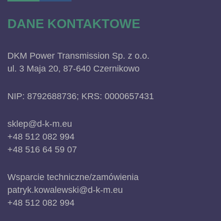
DANE KONTAKTOWE
DKM Power Transmission Sp. z o.o.
ul. 3 Maja 20, 87-640 Czernikowo
NIP: 8792688736; KRS: 0000657431
sklep@d-k-m.eu
+48 512 082 994
+48 516 64 59 07
Wsparcie techniczne/zamówienia
patryk.kowalewski@d-k-m.eu
+48 512 082 994