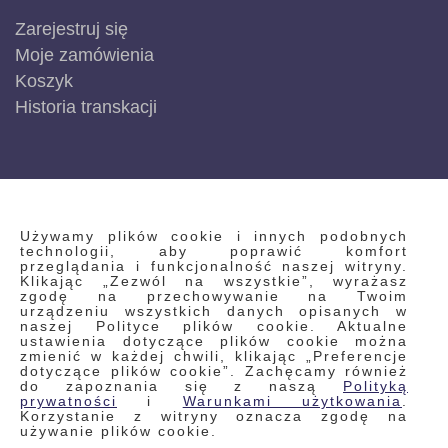
Zarejestruj się
Moje zamówienia
Koszyk
Historia transkacji
INFORMACJE
Używamy plików cookie i innych podobnych
technologii, aby poprawić komfort
przeglądania i funkcjonalność naszej witryny.
Klikając „Zezwól na wszystkie”, wyrażasz
Regulamin
zgodę na przechowywanie na Twoim
urządzeniu wszystkich danych opisanych w
Polityka prywatności i pliki cookie
naszej Polityce plików cookie. Aktualne
ustawienia dotyczące plików cookie można
Wyszukiwane frazy
zmienić w każdej chwili, klikając „Preferencje
dotyczące plików cookie”. Zachęcamy również
Wyszukiwanie zaawansowane
do zapoznania się z naszą
Polityką
Zamówienia
prywatności
i
Warunkami użytkowania
.
Korzystanie z witryny oznacza zgodę na
Skontaktuj się z nami
używanie plików cookie.