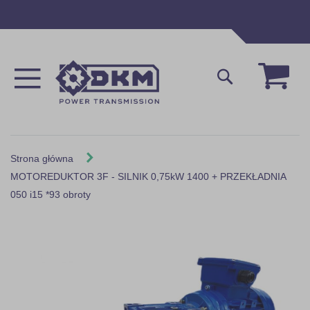
Przejdź
do
treści
Mój 
Szukaj
Strona główna
MOTOREDUKTOR 3F - SILNIK 0,75kW 1400 + PRZEKŁADNIA
050 i15 *93 obroty
Skip
to
the
end
of
the
images