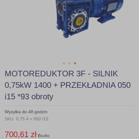
gallery
Skip
MOTOREDUKTOR 3F - SILNIK
to
the
0,75kW 1400 + PRZEKŁADNIA 050
beginning
of
i15 *93 obroty
the
images
gallery
Wysyłka do 48 godzin
SKU
0,75 4 + 050 I15
700,61 zł
Brutto