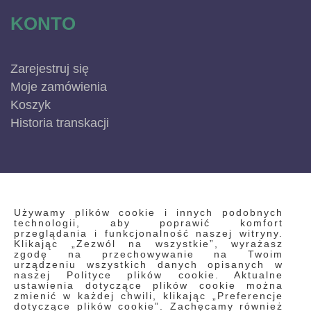
KONTO
Zarejestruj się
Moje zamówienia
Koszyk
Historia transkacji
INFORMACJE
Używamy plików cookie i innych podobnych
technologii, aby poprawić komfort
przeglądania i funkcjonalność naszej witryny.
Klikając „Zezwól na wszystkie”, wyrażasz
Regulamin
zgodę na przechowywanie na Twoim
urządzeniu wszystkich danych opisanych w
Polityka prywatności i pliki cookie
naszej Polityce plików cookie. Aktualne
ustawienia dotyczące plików cookie można
Wyszukiwane frazy
zmienić w każdej chwili, klikając „Preferencje
dotyczące plików cookie”. Zachęcamy również
Wyszukiwanie zaawansowane