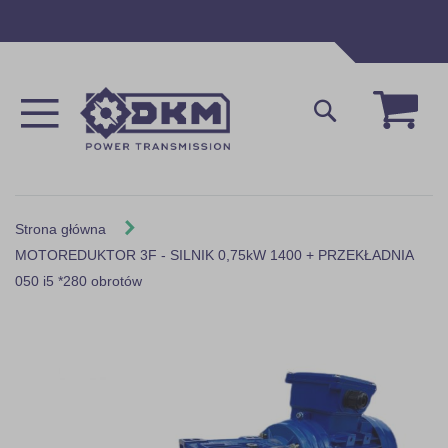
Przejdź
do
treści
Mój 
Szukaj
Strona główna
MOTOREDUKTOR 3F - SILNIK 0,75kW 1400 + PRZEKŁADNIA
050 i5 *280 obrotów
Skip
to
the
end
of
the
images