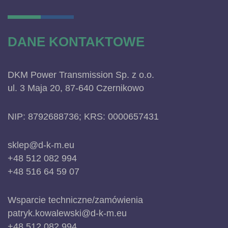
DANE KONTAKTOWE
DKM Power Transmission Sp. z o.o.
ul. 3 Maja 20, 87-640 Czernikowo
NIP: 8792688736; KRS: 0000657431
sklep@d-k-m.eu
+48 512 082 994
+48 516 64 59 07
Wsparcie techniczne/zamówienia
patryk.kowalewski@d-k-m.eu
+48 512 082 994