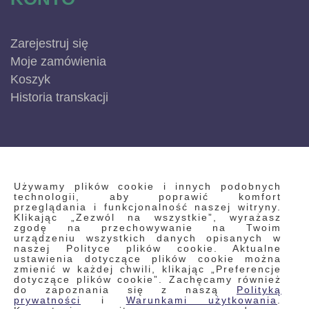
Zarejestruj się
Moje zamówienia
Koszyk
Historia transkacji
INFORMACJE
Używamy plików cookie i innych podobnych
technologii, aby poprawić komfort
przeglądania i funkcjonalność naszej witryny.
Klikając „Zezwól na wszystkie”, wyrażasz
Regulamin
zgodę na przechowywanie na Twoim
urządzeniu wszystkich danych opisanych w
Polityka prywatności i pliki cookie
naszej Polityce plików cookie. Aktualne
ustawienia dotyczące plików cookie można
Wyszukiwane frazy
zmienić w każdej chwili, klikając „Preferencje
dotyczące plików cookie”. Zachęcamy również
Wyszukiwanie zaawansowane
do zapoznania się z naszą
Polityką
Zamówienia
prywatności
i
Warunkami użytkowania
.