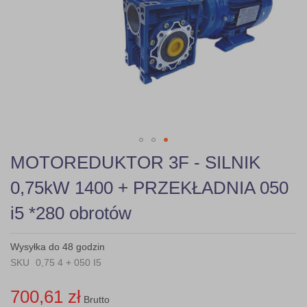
gallery
Skip
MOTOREDUKTOR 3F - SILNIK
to
the
0,75kW 1400 + PRZEKŁADNIA 050
beginning
of
i5 *280 obrotów
the
images
gallery
Wysyłka do 48 godzin
SKU
0,75 4 + 050 I5
700,61 zł
Brutto