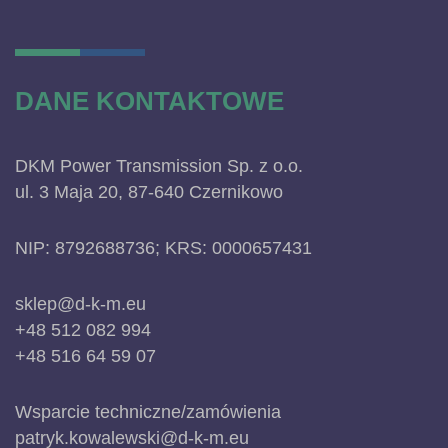
DANE KONTAKTOWE
DKM Power Transmission Sp. z o.o.
ul. 3 Maja 20, 87-640 Czernikowo
NIP: 8792688736; KRS: 0000657431
sklep@d-k-m.eu
+48 512 082 994
+48 516 64 59 07
Wsparcie techniczne/zamówienia
patryk.kowalewski@d-k-m.eu