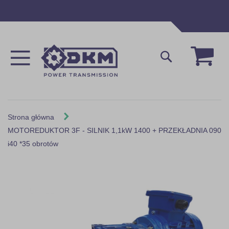
Przejdź
do
treści
Mój 
Szukaj
Strona główna
MOTOREDUKTOR 3F - SILNIK 1,1kW 1400 + PRZEKŁADNIA 090
i40 *35 obrotów
Skip
to
the
end
of
the
images