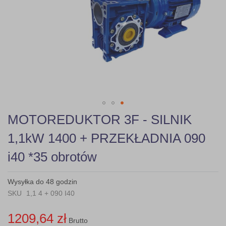
gallery
Skip
MOTOREDUKTOR 3F - SILNIK
to
the
1,1kW 1400 + PRZEKŁADNIA 090
beginning
of
i40 *35 obrotów
the
images
gallery
Wysyłka do 48 godzin
SKU
1,1 4 + 090 I40
1209,64 zł
Brutto