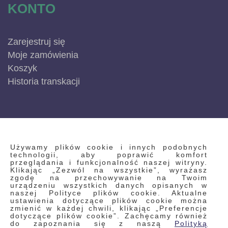
KONTO
Zarejestruj się
Moje zamówienia
Koszyk
Historia transkacji
INFORMACJE
Używamy plików cookie i innych podobnych
technologii, aby poprawić komfort
przeglądania i funkcjonalność naszej witryny.
Klikając „Zezwól na wszystkie”, wyrażasz
Regulamin
zgodę na przechowywanie na Twoim
urządzeniu wszystkich danych opisanych w
Polityka prywatności i pliki cookie
naszej Polityce plików cookie. Aktualne
ustawienia dotyczące plików cookie można
Wyszukiwane frazy
zmienić w każdej chwili, klikając „Preferencje
dotyczące plików cookie”. Zachęcamy również
Wyszukiwanie zaawansowane
do zapoznania się z naszą
Polityką