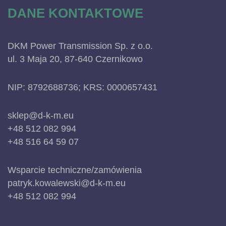
DANE KONTAKTOWE
DKM Power Transmission Sp. z o.o.
ul. 3 Maja 20, 87-640 Czernikowo
NIP: 8792688736; KRS: 0000657431
sklep@d-k-m.eu
+48 512 082 994
+48 516 64 59 07
Wsparcie techniczne/zamówienia
patryk.kowalewski@d-k-m.eu
+48 512 082 994