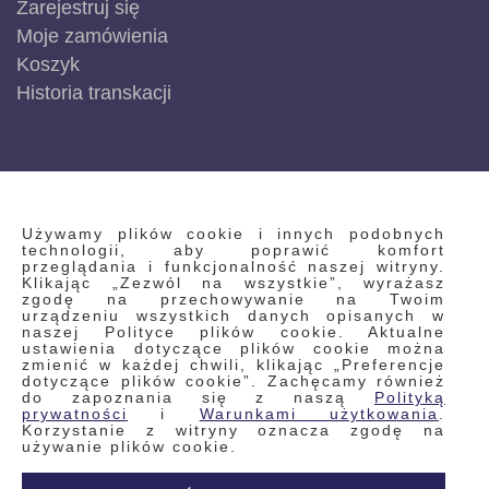
Zarejestruj się
Moje zamówienia
Koszyk
Historia transkacji
INFORMACJE
Używamy plików cookie i innych podobnych
technologii, aby poprawić komfort
przeglądania i funkcjonalność naszej witryny.
Klikając „Zezwól na wszystkie”, wyrażasz
Regulamin
zgodę na przechowywanie na Twoim
urządzeniu wszystkich danych opisanych w
Polityka prywatności i pliki cookie
naszej Polityce plików cookie. Aktualne
ustawienia dotyczące plików cookie można
Wyszukiwane frazy
zmienić w każdej chwili, klikając „Preferencje
dotyczące plików cookie”. Zachęcamy również
Wyszukiwanie zaawansowane
do zapoznania się z naszą
Polityką
Zamówienia
prywatności
i
Warunkami użytkowania
.
Korzystanie z witryny oznacza zgodę na
Skontaktuj się z nami
używanie plików cookie.
Odstąp od umowy