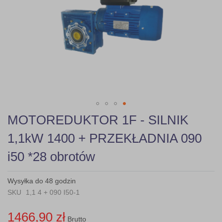
gallery
Skip
MOTOREDUKTOR 1F - SILNIK
to
the
1,1kW 1400 + PRZEKŁADNIA 090
beginning
of
i50 *28 obrotów
the
images
gallery
Wysyłka do 48 godzin
SKU
1,1 4 + 090 I50-1
1466,90 zł
Brutto