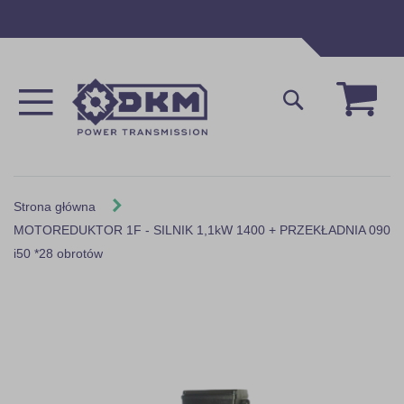
Przejdź
do
treści
Mój 
Szukaj
Strona główna
MOTOREDUKTOR 1F - SILNIK 1,1kW 1400 + PRZEKŁADNIA 090
i50 *28 obrotów
Skip
to
the
end
of
the
images