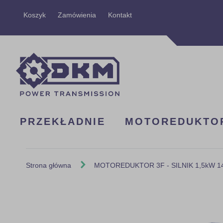
Przejdź
Koszyk
Zamówienia
Kontakt
do
treści
PRZEKŁADNIE
MOTOREDUKTO
Strona główna
MOTOREDUKTOR 3F - SILNIK 1,5kW 140
Skip
to
the
end