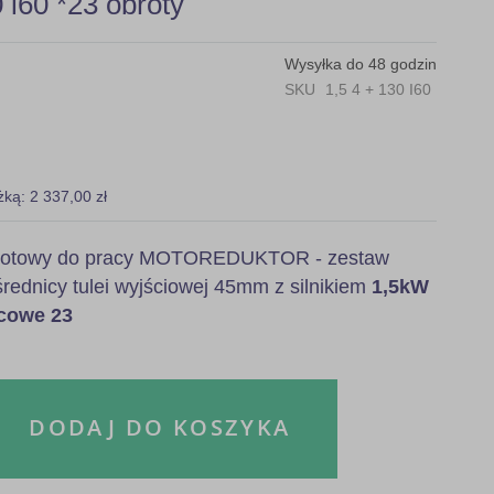
60 *23 obroty
Wysyłka do 48 godzin
SKU
1,5 4 + 130 I60
żką: 2 337,00 zł
, gotowy do pracy MOTOREDUKTOR - zestaw
rednicy tulei wyjściowej 45mm z silnikiem
1,5kW
ńcowe 23
DODAJ DO KOSZYKA