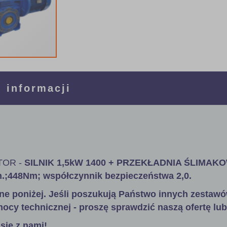
 informacji
OR -
SILNIK 1,5kW 1400 + PRZEKŁADNIA ŚLIMAK
in.;448Nm; współczynnik bezpieczeństwa 2,0
.
ne poniżej. Jeśli poszukują Państwo innych zestawó
ocy technicznej - proszę sprawdzić naszą ofertę lub
się z nami!