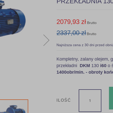
PRZEKŁADNIA 130 i
2079,93 zł
Brutto
2337,00 zł
Brutto
Najniższa cena z 30 dni przed obni
Kompletny, zalany olejem
przekładni
DKM
130
i60
o ś
1400obr/min. - obroty ko
ILOŚĆ