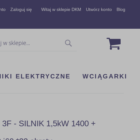
nto
Zaloguj się
Witaj w sklepie DKM
Utwórz konto
Blog
Mój koszy
Szukaj
NIKI ELEKTRYCZNE
WCIĄGARKI
 - SILNIK 1,5kW 1400 +