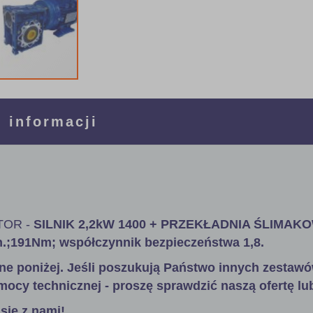
 informacji
OR -
SILNIK 2,2kW 1400 + PRZEKŁADNIA ŚLIMAK
in.;191Nm; współczynnik bezpieczeństwa 1,8
.
ne poniżej. Jeśli poszukują Państwo innych zestawó
mocy technicznej - proszę sprawdzić naszą ofertę lu
się z nami!