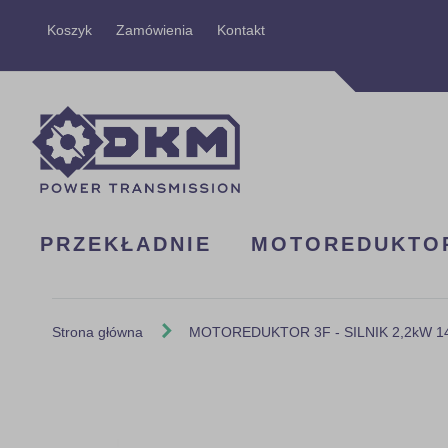
Przejdź
Koszyk
Zamówienia
Kontakt
do
treści
PRZEKŁADNIE
MOTOREDUKTO
Strona główna
MOTOREDUKTOR 3F - SILNIK 2,2kW 140
Skip
to
the
end