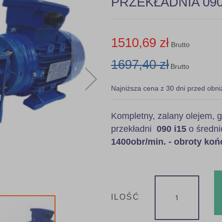
PRZEKŁADNIA 090 i
1510,69 zł
Brutto
1697,40 zł
Brutto
Najniższa cena z 30 dni przed obni
Kompletny, zalany olejem
przekładni
090 i15
o średni
1400obr/min. - obroty ko
ILOŚĆ