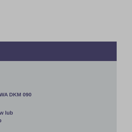
OWA DKM 090
w lub
b