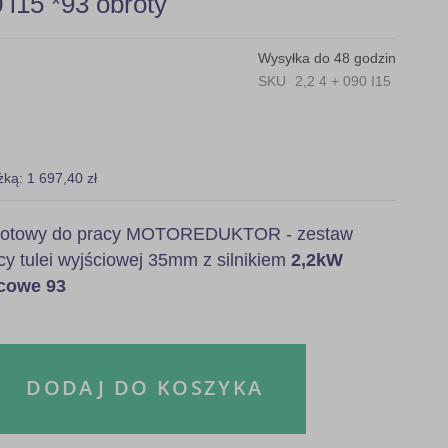
15 *93 obroty
Wysyłka do 48 godzin
SKU
2,2 4 + 090 I15
żką: 1 697,40 zł
, gotowy do pracy MOTOREDUKTOR - zestaw
cy tulei wyjściowej 35mm z silnikiem
2,2kW
ńcowe 93
DODAJ DO KOSZYKA