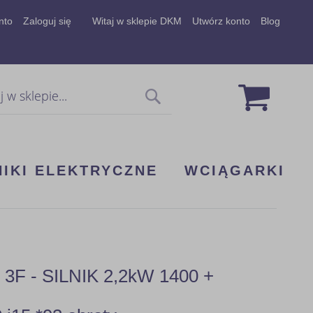
nto
Zaloguj się
Witaj w sklepie DKM
Utwórz konto
Blog
Mój koszy
Szukaj
NIKI ELEKTRYCZNE
WCIĄGARKI
 - SILNIK 2,2kW 1400 +