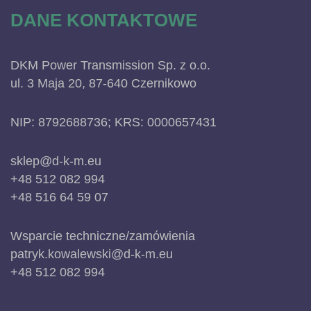
DANE KONTAKTOWE
DKM Power Transmission Sp. z o.o.
ul. 3 Maja 20, 87-640 Czernikowo
NIP: 8792688736; KRS: 0000657431
sklep@d-k-m.eu
+48 512 082 994
+48 516 64 59 07
Wsparcie techniczne/zamówienia
patryk.kowalewski@d-k-m.eu
+48 512 082 994