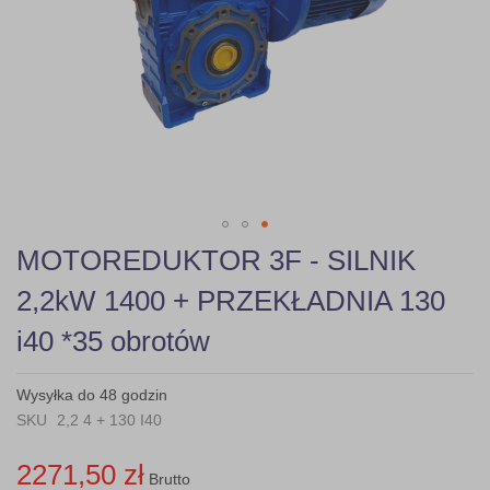
gallery
Skip
MOTOREDUKTOR 3F - SILNIK
to
the
2,2kW 1400 + PRZEKŁADNIA 130
beginning
of
i40 *35 obrotów
the
images
gallery
Wysyłka do 48 godzin
SKU
2,2 4 + 130 I40
2271,50 zł
Brutto