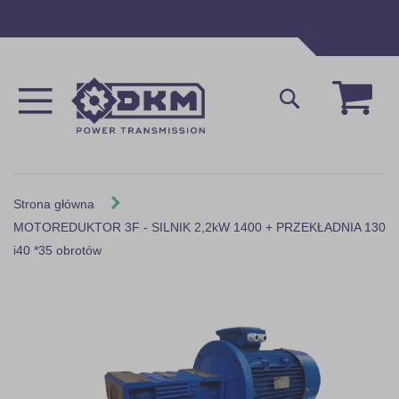
Przejdź
do
treści
Mój 
Szukaj
Strona główna
MOTOREDUKTOR 3F - SILNIK 2,2kW 1400 + PRZEKŁADNIA 130
i40 *35 obrotów
Skip
to
the
end
of
the
images