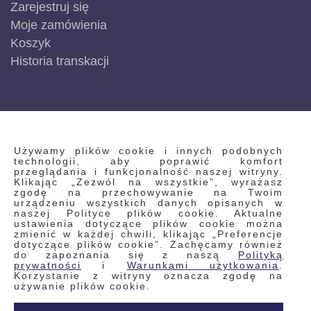
Zarejestruj się
Moje zamówienia
Koszyk
Historia transkacji
INFORMACJE
Używamy plików cookie i innych podobnych
technologii, aby poprawić komfort
przeglądania i funkcjonalność naszej witryny.
Klikając „Zezwól na wszystkie”, wyrażasz
Regulamin
zgodę na przechowywanie na Twoim
urządzeniu wszystkich danych opisanych w
Polityka prywatności i pliki cookie
naszej Polityce plików cookie. Aktualne
ustawienia dotyczące plików cookie można
Wyszukiwane frazy
zmienić w każdej chwili, klikając „Preferencje
dotyczące plików cookie”. Zachęcamy również
Wyszukiwanie zaawansowane
do zapoznania się z naszą
Polityką
Zamówienia
prywatności
i
Warunkami użytkowania
.
Korzystanie z witryny oznacza zgodę na
Skontaktuj się z nami
używanie plików cookie.
Odstąp od umowy