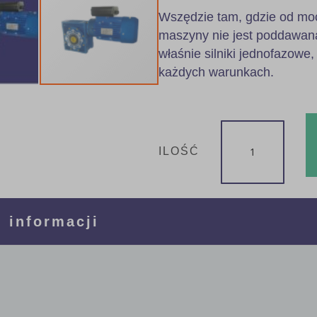
Wszędzie tam, gdzie od mocy
maszyny nie jest poddawan
właśnie silniki jednofazowe,
każdych warunkach.
ILOŚĆ
 informacji