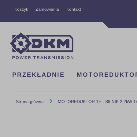
Przejdź
Koszyk
Zamówienia
Kontakt
do
treści
PRZEKŁADNIE
MOTOREDUKTO
Strona główna
MOTOREDUKTOR 1F - SILNIK 2,2kW 140
Skip
to
the
end