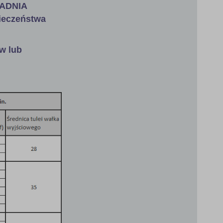
ŁADNIA
ieczeństwa
w lub