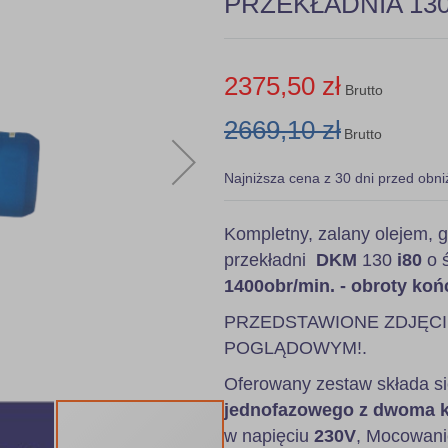
PRZEKŁADNIA 130 
2375,50 zł
Brutto
2669,10 zł
Brutto
Najniższa cena z 30 dni przed obni
Kompletny, zalany olejem
przekładni
DKM
130
i80
o ś
1400obr/min. - obroty ko
PRZEDSTAWIONE ZDJĘC
POGLĄDOWYM!.
Oferowany zestaw składa si
jednofazowego z dwoma 
w napięciu
230V
, Mocowanie