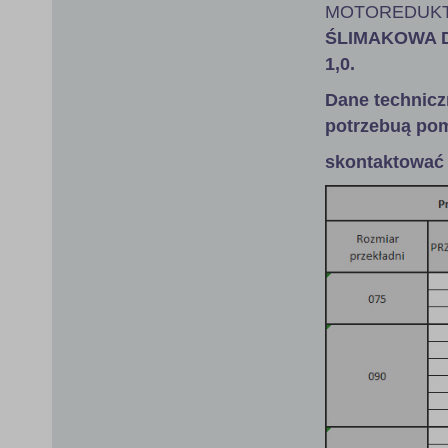
MOTOREDUKT
ŚLIMAKOWA DK
1,0
.
Dane technicz
potrzebuą pom
skontaktować 