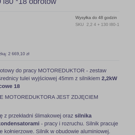
i80 *18 obrotów
Wysyłka do 48 godzin
SKU
2,2 4 + 130 I80-1
żką: 2 669,10 zł
, gotowy do pracy MOTOREDUKTOR - zestaw
rednicy tulei wyjściowej 45mm z silnikiem
2,2kW
ńcowe 18
IE MOTOREDUKTORA JEST ZDJĘCIEM
ę z przekładni ślimakowej oraz
silnika
kondensatorami
- pracy i rozruchu. Silnik pracuje
 kołnierzowe. Silnik w obudowie aluminiowej.