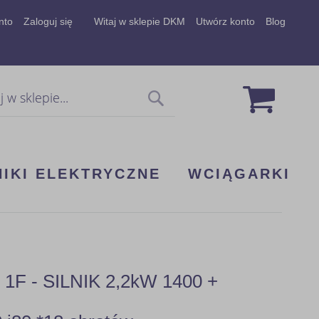
nto
Zaloguj się
Witaj w sklepie DKM
Utwórz konto
Blog
Mój koszy
Szukaj
NIKI ELEKTRYCZNE
WCIĄGARKI
 - SILNIK 2,2kW 1400 +