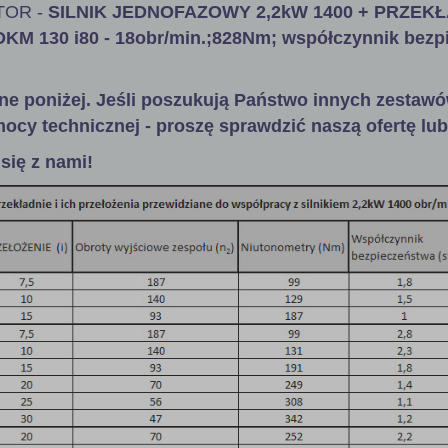
OR -
SILNIK JEDNOFAZOWY 2,2kW 1400 + PRZEK
M 130 i80 - 18obr/min.;828Nm; współczynnik bezp
ne poniżej. Jeśli poszukują Państwo innych zestawó
ocy technicznej - proszę sprawdzić naszą ofertę lub
się z nami!