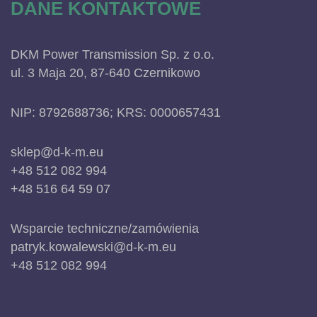
DANE KONTAKTOWE
DKM Power Transmission Sp. z o.o.
ul. 3 Maja 20, 87-640 Czernikowo
NIP: 8792688736; KRS: 0000657431
sklep@d-k-m.eu
+48 512 082 994
+48 516 64 59 07
Wsparcie techniczne/zamówienia
patryk.kowalewski@d-k-m.eu
+48 512 082 994