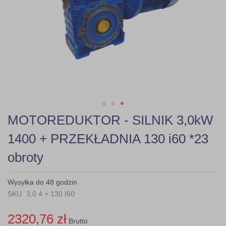
gallery
Skip
MOTOREDUKTOR - SILNIK 3,0kW
to
the
1400 + PRZEKŁADNIA 130 i60 *23
beginning
of
obroty
the
images
gallery
Wysyłka do 48 godzin
SKU
3,0 4 + 130 I60
2320,76 zł
Brutto