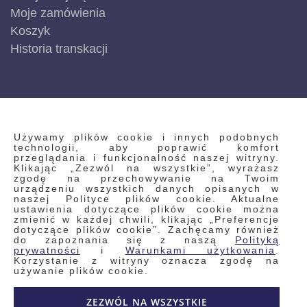
Moje zamówienia
Koszyk
Historia transkacji
INFORMACJE
Używamy plików cookie i innych podobnych
technologii, aby poprawić komfort
przeglądania i funkcjonalność naszej witryny.
Klikając „Zezwól na wszystkie”, wyrażasz
Regulamin
zgodę na przechowywanie na Twoim
urządzeniu wszystkich danych opisanych w
Polityka prywatności i pliki cookie
naszej Polityce plików cookie. Aktualne
ustawienia dotyczące plików cookie można
Wyszukiwane frazy
zmienić w każdej chwili, klikając „Preferencje
dotyczące plików cookie”. Zachęcamy również
Wyszukiwanie zaawansowane
do zapoznania się z naszą
Polityką
Zamówienia
prywatności
i
Warunkami użytkowania
.
Korzystanie z witryny oznacza zgodę na
Skontaktuj się z nami
używanie plików cookie.
Odstąp od umowy
ZEZWÓL NA WSZYSTKIE
Blog