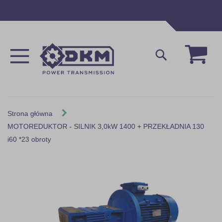
Przejdź
do
treści
Mój 
Szukaj
Strona główna
MOTOREDUKTOR - SILNIK 3,0kW 1400 + PRZEKŁADNIA 130
i60 *23 obroty
Skip
to
the
end
of
the
images