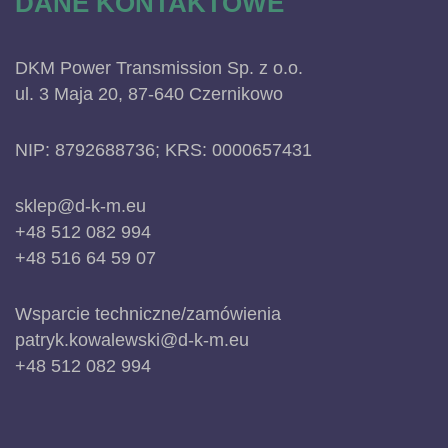
DANE KONTAKTOWE
DKM Power Transmission Sp. z o.o.
ul. 3 Maja 20, 87-640 Czernikowo
NIP: 8792688736; KRS: 0000657431
sklep@d-k-m.eu
+48 512 082 994
+48 516 64 59 07
Wsparcie techniczne/zamówienia
patryk.kowalewski@d-k-m.eu
+48 512 082 994