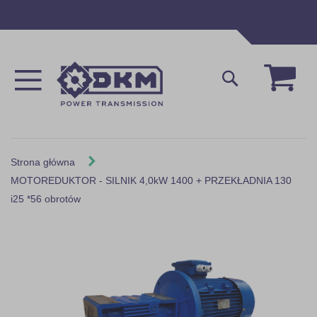
Przejdź
do
treści
Mój 
Szukaj
Strona główna
MOTOREDUKTOR - SILNIK 4,0kW 1400 + PRZEKŁADNIA 130
i25 *56 obrotów
Skip
to
the
end
of
the
images