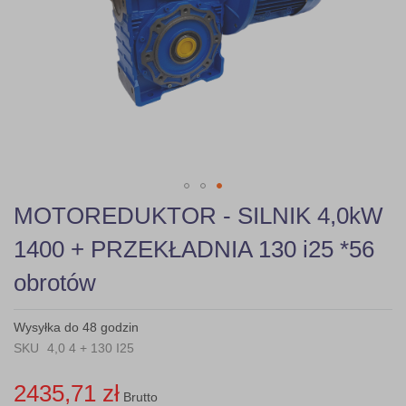
gallery
Skip
MOTOREDUKTOR - SILNIK 4,0kW
to
the
1400 + PRZEKŁADNIA 130 i25 *56
beginning
of
obrotów
the
images
gallery
Wysyłka do 48 godzin
SKU
4,0 4 + 130 I25
2435,71 zł
Brutto