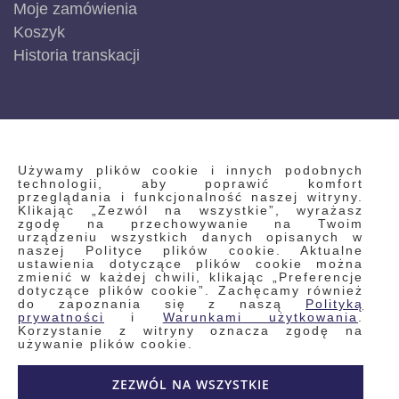
Moje zamówienia
Koszyk
Historia transkacji
INFORMACJE
Używamy plików cookie i innych podobnych
technologii, aby poprawić komfort
przeglądania i funkcjonalność naszej witryny.
Klikając „Zezwól na wszystkie”, wyrażasz
Regulamin
zgodę na przechowywanie na Twoim
urządzeniu wszystkich danych opisanych w
Polityka prywatności i pliki cookie
naszej Polityce plików cookie. Aktualne
ustawienia dotyczące plików cookie można
Wyszukiwane frazy
zmienić w każdej chwili, klikając „Preferencje
dotyczące plików cookie”. Zachęcamy również
Wyszukiwanie zaawansowane
do zapoznania się z naszą
Polityką
Zamówienia
prywatności
i
Warunkami użytkowania
.
Korzystanie z witryny oznacza zgodę na
Skontaktuj się z nami
używanie plików cookie.
Odstąp od umowy
ZEZWÓL NA WSZYSTKIE
Blog