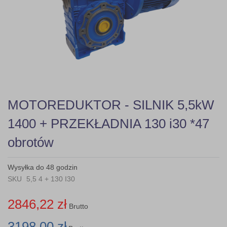
gallery
Skip
MOTOREDUKTOR - SILNIK 5,5kW
to
the
1400 + PRZEKŁADNIA 130 i30 *47
beginning
of
obrotów
the
images
gallery
Wysyłka do 48 godzin
SKU
5,5 4 + 130 I30
2846,22 zł
Brutto
3198,00 zł