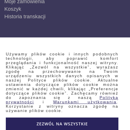
Moje zamówienia
Koszyk
Historia transkacji
INFORMACJE
Używamy plików cookie i innych podobnych
technologii, aby poprawić komfort
przeglądania i funkcjonalność naszej witryny.
Klikając „Zezwól na wszystkie”, wyrażasz
Regulamin
zgodę na przechowywanie na Twoim
urządzeniu wszystkich danych opisanych w
Polityka prywatności i pliki cookie
naszej Polityce plików cookie. Aktualne
ustawienia dotyczące plików cookie można
Wyszukiwane frazy
zmienić w każdej chwili, klikając „Preferencje
dotyczące plików cookie”. Zachęcamy również
Wyszukiwanie zaawansowane
do zapoznania się z naszą
Polityką
Zamówienia
prywatności
i
Warunkami użytkowania
.
Korzystanie z witryny oznacza zgodę na
Skontaktuj się z nami
używanie plików cookie.
Odstąp od umowy
ZEZWÓL NA WSZYSTKIE
Blog