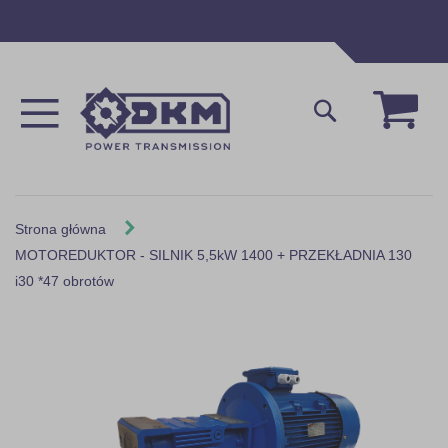
Przejdź
do
treści
Mój 
Szukaj
Strona główna
MOTOREDUKTOR - SILNIK 5,5kW 1400 + PRZEKŁADNIA 130
i30 *47 obrotów
Skip
to
the
end
of
the
images