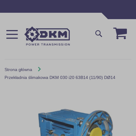
Przejdź
do
treści
Mój 
Szukaj
Strona główna
Przekładnia ślimakowa DKM 030 i20 63B14 (11/90) DØ14
Skip
to
the
end
of
the
images
gallery