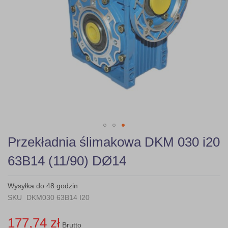
Skip
Przekładnia ślimakowa DKM 030 i20
to
the
63B14 (11/90) DØ14
beginning
of
the
Wysyłka do 48 godzin
images
SKU
DKM030 63B14 I20
gallery
177,74 zł
Brutto