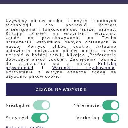
INFORMACJE
Używamy plików cookie i innych podobnych
technologii, aby poprawić komfort
przeglądania i funkcjonalność naszej witryny.
Klikając „Zezwól na wszystkie”, wyrażasz
Regulamin
zgodę na przechowywanie na Twoim
urządzeniu wszystkich danych opisanych w
Polityka prywatności i pliki cookie
naszej Polityce plików cookie. Aktualne
ustawienia dotyczące plików cookie można
Wyszukiwane frazy
zmienić w każdej chwili, klikając „Preferencje
dotyczące plików cookie”. Zachęcamy również
Wyszukiwanie zaawansowane
do zapoznania się z naszą
Polityką
Zamówienia
prywatności
i
Warunkami użytkowania
.
Korzystanie z witryny oznacza zgodę na
Skontaktuj się z nami
używanie plików cookie.
Odstąp od umowy
ZEZWÓL NA WSZYSTKIE
Blog
Kontakt
Niezbędne
Preferencje
Statystyki
Marketing
Pokaż szczegóły