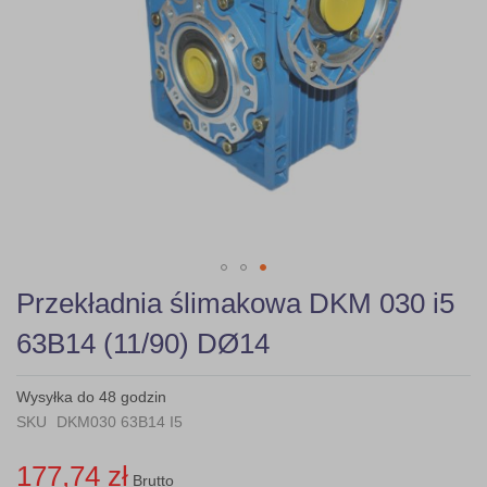
Skip
Przekładnia ślimakowa DKM 030 i5
to
the
63B14 (11/90) DØ14
beginning
of
the
Wysyłka do 48 godzin
images
SKU
DKM030 63B14 I5
gallery
177,74 zł
Brutto