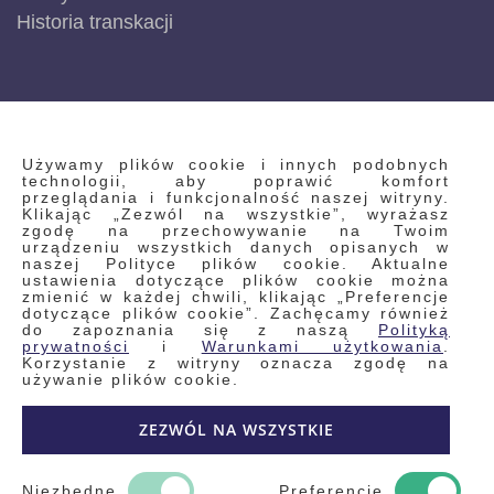
Historia transkacji
INFORMACJE
Używamy plików cookie i innych podobnych
technologii, aby poprawić komfort
przeglądania i funkcjonalność naszej witryny.
Klikając „Zezwól na wszystkie”, wyrażasz
Regulamin
zgodę na przechowywanie na Twoim
urządzeniu wszystkich danych opisanych w
Polityka prywatności i pliki cookie
naszej Polityce plików cookie. Aktualne
ustawienia dotyczące plików cookie można
Wyszukiwane frazy
zmienić w każdej chwili, klikając „Preferencje
dotyczące plików cookie”. Zachęcamy również
Wyszukiwanie zaawansowane
do zapoznania się z naszą
Polityką
Zamówienia
prywatności
i
Warunkami użytkowania
.
Korzystanie z witryny oznacza zgodę na
Skontaktuj się z nami
używanie plików cookie.
Odstąp od umowy
ZEZWÓL NA WSZYSTKIE
Blog
Kontakt
Niezbędne
Preferencje