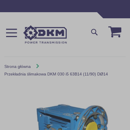
Przejdź
do
treści
Mój 
Szukaj
Strona główna
Przekładnia ślimakowa DKM 030 i5 63B14 (11/90) DØ14
Skip
to
the
end
of
the
images
gallery