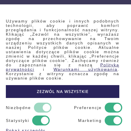
INFORMACJE
Używamy plików cookie i innych podobnych
technologii, aby poprawić komfort
przeglądania i funkcjonalność naszej witryny.
Klikając „Zezwól na wszystkie”, wyrażasz
Regulamin
zgodę na przechowywanie na Twoim
urządzeniu wszystkich danych opisanych w
Polityka prywatności i pliki cookie
naszej Polityce plików cookie. Aktualne
ustawienia dotyczące plików cookie można
Wyszukiwane frazy
zmienić w każdej chwili, klikając „Preferencje
dotyczące plików cookie”. Zachęcamy również
Wyszukiwanie zaawansowane
do zapoznania się z naszą
Polityką
Zamówienia
prywatności
i
Warunkami użytkowania
.
Korzystanie z witryny oznacza zgodę na
Skontaktuj się z nami
używanie plików cookie.
Odstąp od umowy
ZEZWÓL NA WSZYSTKIE
Blog
Kontakt
Niezbędne
Preferencje
Statystyki
Marketing
Pokaż szczegóły