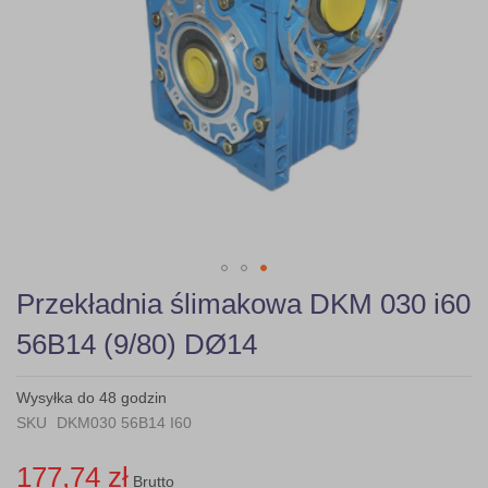
Skip
Przekładnia ślimakowa DKM 030 i60
to
the
56B14 (9/80) DØ14
beginning
of
the
Wysyłka do 48 godzin
images
SKU
DKM030 56B14 I60
gallery
177,74 zł
Brutto