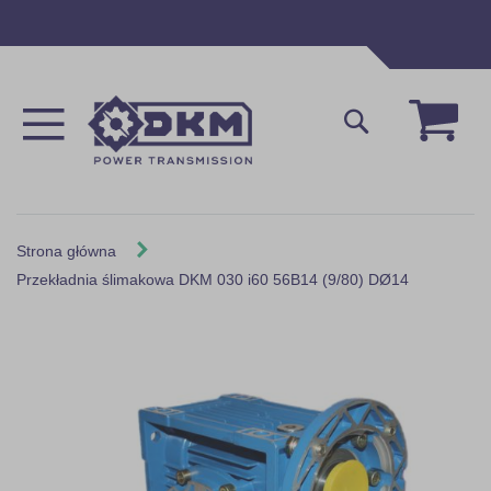
Przejdź
do
treści
Mój 
Szukaj
Strona główna
Przekładnia ślimakowa DKM 030 i60 56B14 (9/80) DØ14
Skip
to
the
end
of
the
images
gallery