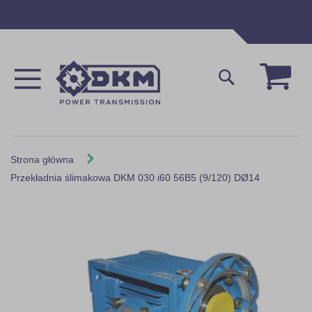
Przejdź
do
treści
Mój 
Szukaj
Strona główna
Przekładnia ślimakowa DKM 030 i60 56B5 (9/120) DØ14
Skip
to
the
end
of
the
images
gallery