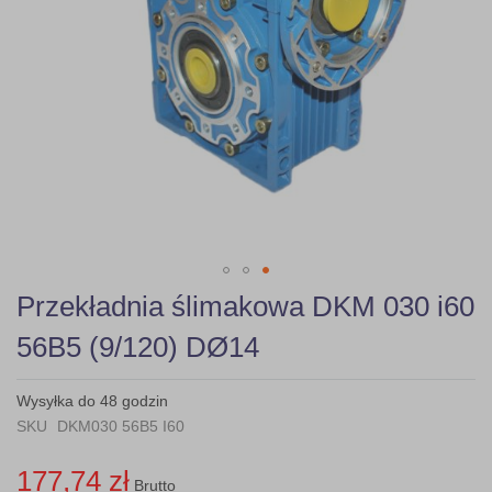
Skip
Przekładnia ślimakowa DKM 030 i60
to
the
56B5 (9/120) DØ14
beginning
of
the
Wysyłka do 48 godzin
images
SKU
DKM030 56B5 I60
gallery
177,74 zł
Brutto