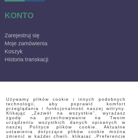
KONTO
Zarejestruj się
Moje zamówienia
Koszyk
Historia transkacji
INFORMACJE
Używamy plików cookie i innych podobnych
technologii, aby poprawić komfort
przeglądania i funkcjonalność naszej witryny.
Klikając „Zezwól na wszystkie”, wyrażasz
Regulamin
zgodę na przechowywanie na Twoim
urządzeniu wszystkich danych opisanych w
Polityka prywatności i pliki cookie
naszej Polityce plików cookie. Aktualne
ustawienia dotyczące plików cookie można
Wyszukiwane frazy
zmienić w każdej chwili, klikając „Preferencje