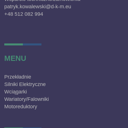
patryk.kowalewski@d-k-m.eu
+48 512 082 994
MENU
Przekładnie
Silniki Elektryczne
Wciągarki
Wariatory/Falowniki
Motoreduktory