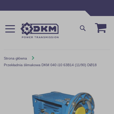
Przejdź
do
treści
Mój 
Szukaj
Strona główna
Przekładnia ślimakowa DKM 040 i10 63B14 (11/90) DØ18
Skip
to
the
end
of
the
images
gallery