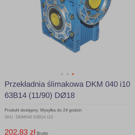
Skip
Przekładnia ślimakowa DKM 040 i10
to
the
63B14 (11/90) DØ18
beginning
of
the
Produkt dostępny. Wysyłka do 24 godzin
images
SKU
DKM040 63B14 I10
gallery
202,83 zł
Brutto