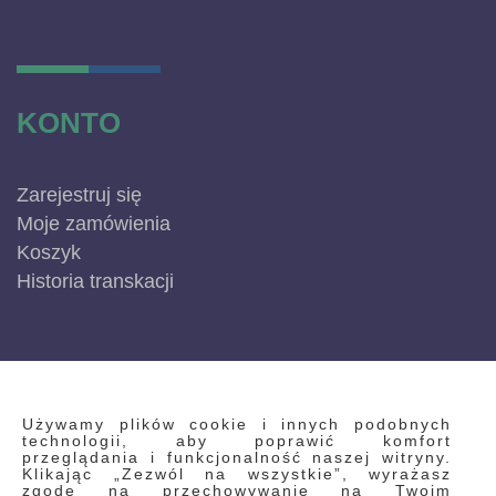
KONTO
Zarejestruj się
Moje zamówienia
Koszyk
Historia transkacji
INFORMACJE
Używamy plików cookie i innych podobnych
technologii, aby poprawić komfort
przeglądania i funkcjonalność naszej witryny.
Klikając „Zezwól na wszystkie”, wyrażasz
Regulamin
zgodę na przechowywanie na Twoim