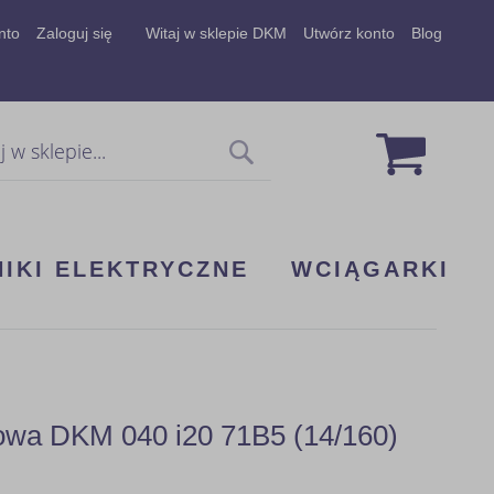
nto
Zaloguj się
Witaj w sklepie DKM
Utwórz konto
Blog
Mój koszy
Szukaj
NIKI ELEKTRYCZNE
WCIĄGARKI
kowa DKM 040 i20 71B5 (14/160)