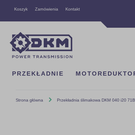
Przejdź
Koszyk
Zamówienia
Kontakt
do
treści
PRZEKŁADNIE
MOTOREDUKTO
Strona główna
Przekładnia ślimakowa DKM 040 i20 71
Skip
to
the
end