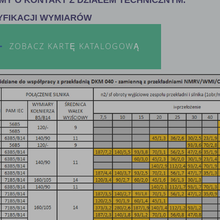
YFIKACJI WYMIARÓW
ZOBACZ KARTĘ KATALOGOWĄ