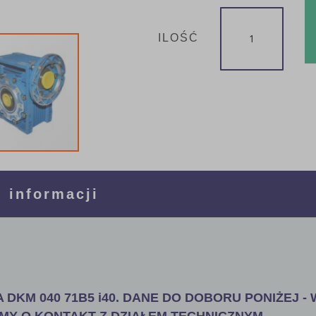
ILOŚĆ
 informacji
 DKM 040 71B5 i40. DANE DO DOBORU PONIŻEJ - 
MY O KONTAKT Z DZIAŁEM TECHNICZNYM.