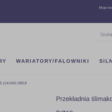
Moje ko
Szukaj
RY
WARIATORY/FALOWNIKI
SIL
B5 (14/160) DØ18
Przekładnia ślima