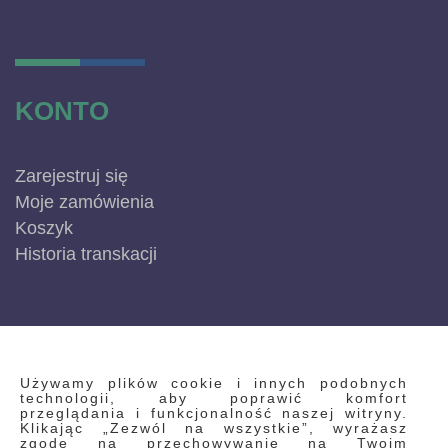
KONTO
Zarejestruj się
Moje zamówienia
Koszyk
Historia transkacji
INFORMACJE
Używamy plików cookie i innych podobnych
technologii, aby poprawić komfort
przeglądania i funkcjonalność naszej witryny.
Klikając „Zezwól na wszystkie”, wyrażasz
Regulamin
zgodę na przechowywanie na Twoim