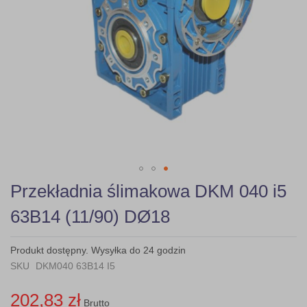
Skip
Przekładnia ślimakowa DKM 040 i5
to
the
63B14 (11/90) DØ18
beginning
of
the
Produkt dostępny. Wysyłka do 24 godzin
images
SKU
DKM040 63B14 I5
gallery
202,83 zł
Brutto