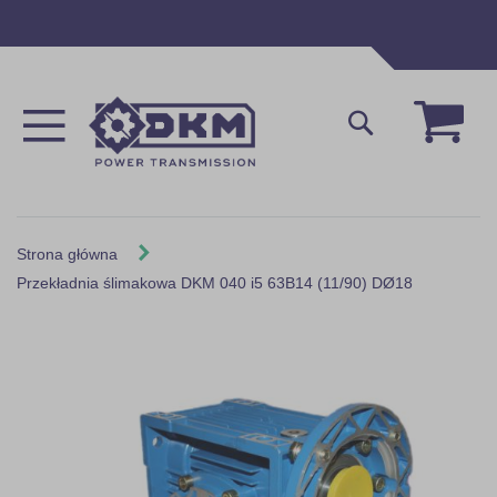
Przejdź
do
treści
Mój 
Szukaj
Strona główna
Przekładnia ślimakowa DKM 040 i5 63B14 (11/90) DØ18
Skip
to
the
end
of
the
images
gallery