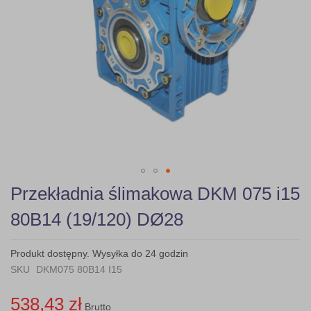
Skip
Przekładnia ślimakowa DKM 075 i15
to
the
80B14 (19/120) DØ28
beginning
of
the
Produkt dostępny. Wysyłka do 24 godzin
images
SKU
DKM075 80B14 I15
gallery
538,43 zł
Brutto