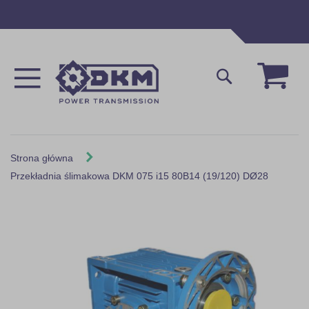
Przejdź
do
treści
Mój 
Szukaj
Strona główna
Przekładnia ślimakowa DKM 075 i15 80B14 (19/120) DØ28
Skip
to
the
end
of
the
images
gallery