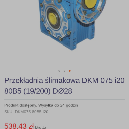
Skip
Przekładnia ślimakowa DKM 075 i20
to
the
80B5 (19/200) DØ28
beginning
of
the
Produkt dostępny. Wysyłka do 24 godzin
images
SKU
DKM075 80B5 I20
gallery
538,43 zł
Brutto