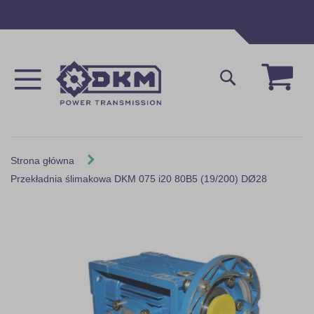
Przejdź
do
treści
Mój 
Szukaj
Strona główna
Przekładnia ślimakowa DKM 075 i20 80B5 (19/200) DØ28
Skip
to
the
end
of
the
images
gallery