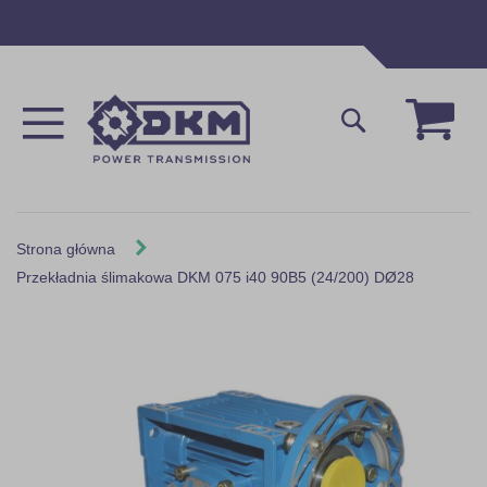
Przejdź
do
treści
Mój 
Szukaj
Strona główna
Przekładnia ślimakowa DKM 075 i40 90B5 (24/200) DØ28
Skip
to
the
end
of
the
images
gallery