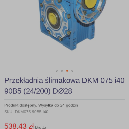
Skip
Przekładnia ślimakowa DKM 075 i40
to
the
90B5 (24/200) DØ28
beginning
of
the
Produkt dostępny. Wysyłka do 24 godzin
images
SKU
DKM075 90B5 I40
gallery
538,43 zł
Brutto