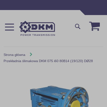
Przejdź
do
treści
Mój 
Szukaj
Strona główna
Przekładnia ślimakowa DKM 075 i60 80B14 (19/120) DØ28
Skip
to
the
end
of
the
images
gallery