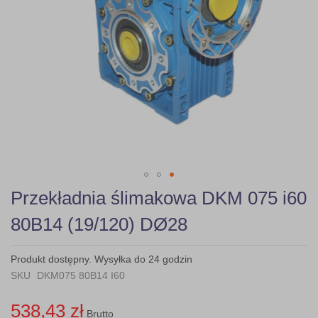
Skip
Przekładnia ślimakowa DKM 075 i60
to
the
80B14 (19/120) DØ28
beginning
of
the
Produkt dostępny. Wysyłka do 24 godzin
images
SKU
DKM075 80B14 I60
gallery
538,43 zł
Brutto