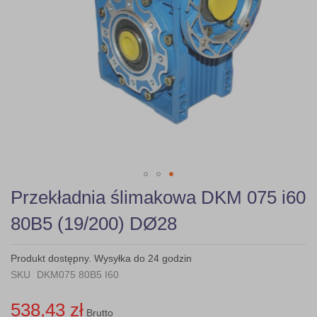
Skip
Przekładnia ślimakowa DKM 075 i60
to
the
80B5 (19/200) DØ28
beginning
of
the
Produkt dostępny. Wysyłka do 24 godzin
images
SKU
DKM075 80B5 I60
gallery
538,43 zł
Brutto