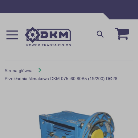
Przejdź
do
treści
Mój 
Szukaj
Strona główna
Przekładnia ślimakowa DKM 075 i60 80B5 (19/200) DØ28
Skip
to
the
end
of
the
images
gallery