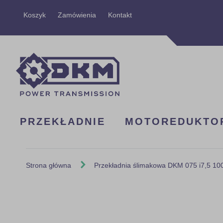
Przejdź
Koszyk
Zamówienia
Kontakt
do
treści
PRZEKŁADNIE
MOTOREDUKTO
Strona główna
Przekładnia ślimakowa DKM 075 i7,5 10
Skip
to
the
end