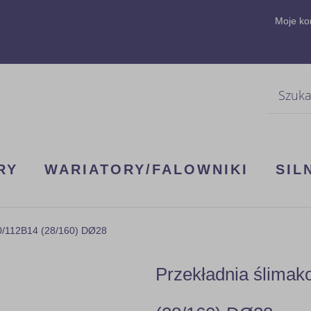
Moje ko
Szukaj
RY
WARIATORY/FALOWNIKI
SIL
0/112B14 (28/160) DØ28
Przekładnia ślima