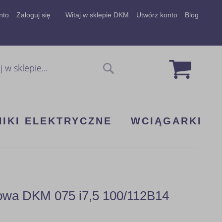
nto
Zaloguj się
Witaj w sklepie DKM
Utwórz konto
Blog
Mój koszy
Szukaj
NIKI ELEKTRYCZNE
WCIĄGARKI
kowa DKM 075 i7,5 100/112B14