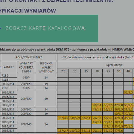
YFIKACJI WYMIARÓW
ZOBACZ KARTĘ KATALOGOWĄ