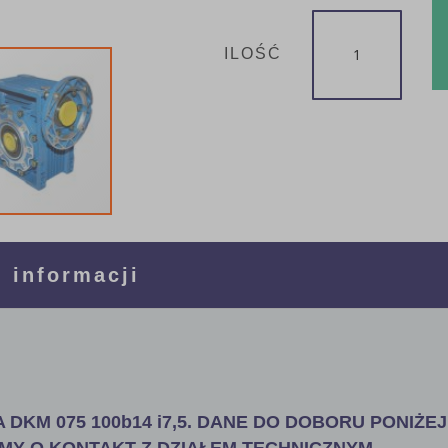
ILOŚĆ
 informacji
DKM 075 100b14 i7,5. DANE DO DOBORU PONIŻEJ 
MY O KONTAKT Z DZIAŁEM TECHNICZNYM.