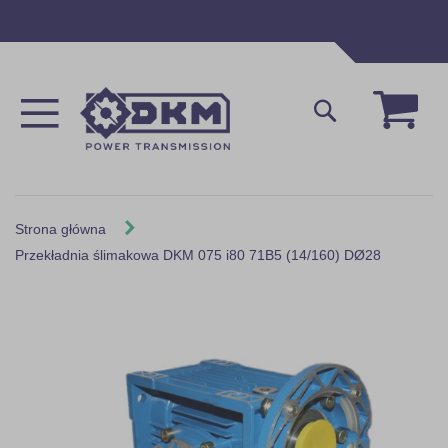
Przejdź
do
treści
Mój 
Szukaj
Strona główna
Przekładnia ślimakowa DKM 075 i80 71B5 (14/160) DØ28
Skip
to
the
end
of
the
images
gallery