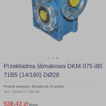
Skip
Przekładnia ślimakowa DKM 075 i80
to
the
71B5 (14/160) DØ28
beginning
of
the
Produkt dostępny. Wysyłka do 24 godzin
images
SKU
DKM075 71B5 I80
gallery
538,43 zł
Brutto