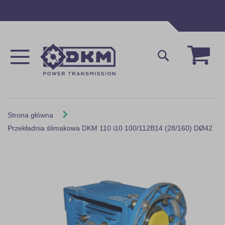
Przejdź
do
treści
Mój 
Szukaj
Strona główna
Przekładnia ślimakowa DKM 110 i10 100/112B14 (28/160) DØ42
Skip
to
the
end
of
the
images
gallery