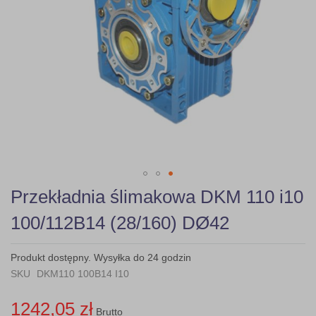
Skip
Przekładnia ślimakowa DKM 110 i10
to
the
100/112B14 (28/160) DØ42
beginning
of
the
Produkt dostępny. Wysyłka do 24 godzin
images
SKU
DKM110 100B14 I10
gallery
1242,05 zł
Brutto