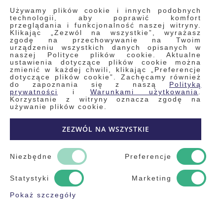
INFORMACJE
Używamy plików cookie i innych podobnych
technologii, aby poprawić komfort
przeglądania i funkcjonalność naszej witryny.
Klikając „Zezwól na wszystkie”, wyrażasz
Regulamin
zgodę na przechowywanie na Twoim
urządzeniu wszystkich danych opisanych w
Polityka prywatności i pliki cookie
naszej Polityce plików cookie. Aktualne
ustawienia dotyczące plików cookie można
Wyszukiwane frazy
zmienić w każdej chwili, klikając „Preferencje
dotyczące plików cookie”. Zachęcamy również
Wyszukiwanie zaawansowane
do zapoznania się z naszą
Polityką
Zamówienia
prywatności
i
Warunkami użytkowania
.
Korzystanie z witryny oznacza zgodę na
Skontaktuj się z nami
używanie plików cookie.
Odstąp od umowy
ZEZWÓL NA WSZYSTKIE
Blog
Kontakt
Niezbędne
Preferencje
Statystyki
Marketing
Pokaż szczegóły