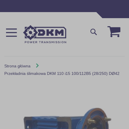
Przejdź
do
treści
Mój 
Szukaj
Strona główna
Przekładnia ślimakowa DKM 110 i15 100/112B5 (28/250) DØ42
Skip
to
the
end
of
the
images
gallery