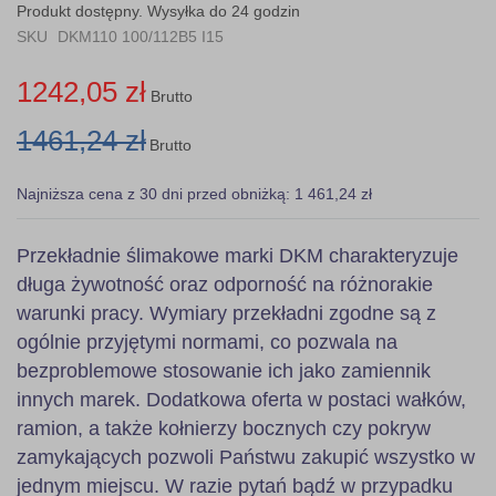
the
Produkt dostępny. Wysyłka do 24 godzin
images
SKU
DKM110 100/112B5 I15
gallery
1242,05 zł
Brutto
1461,24 zł
Brutto
Najniższa cena z 30 dni przed obniżką: 1 461,24 zł
Przekładnie ślimakowe marki DKM charakteryzuje
długa żywotność oraz odporność na różnorakie
warunki pracy. Wymiary przekładni zgodne są z
ogólnie przyjętymi normami, co pozwala na
bezproblemowe stosowanie ich jako zamiennik
innych marek. Dodatkowa oferta w postaci wałków,
ramion, a także kołnierzy bocznych czy pokryw
zamykających pozwoli Państwu zakupić wszystko w
jednym miejscu. W razie pytań bądź w przypadku