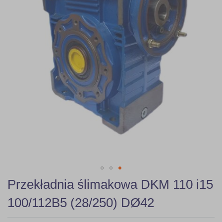
Skip
Przekładnia ślimakowa DKM 110 i15
to
the
100/112B5 (28/250) DØ42
beginning
of