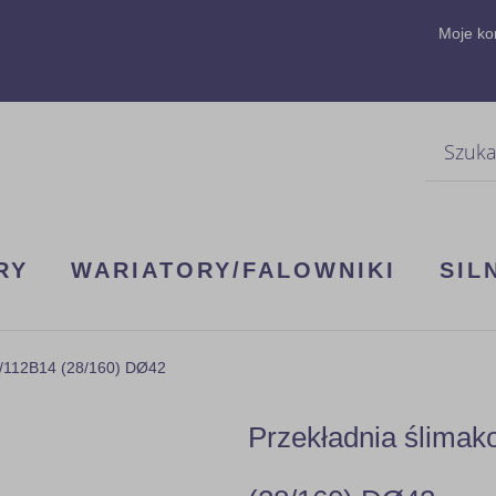
Moje ko
Szukaj
RY
WARIATORY/FALOWNIKI
SIL
0/112B14 (28/160) DØ42
Przekładnia ślima