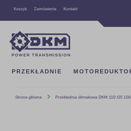
Przejdź
Koszyk
Zamówienia
Kontakt
do
treści
PRZEKŁADNIE
MOTOREDUKTO
Strona główna
Przekładnia ślimakowa DKM 110 I25 10
Skip
to
the
end