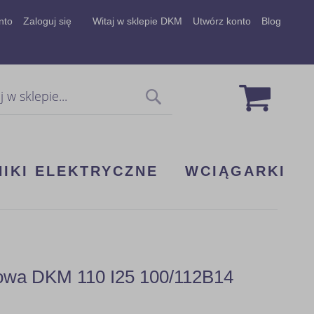
nto
Zaloguj się
Witaj w sklepie DKM
Utwórz konto
Blog
Mój koszy
Szukaj
NIKI ELEKTRYCZNE
WCIĄGARKI
kowa DKM 110 I25 100/112B14