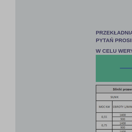
the
images
gallery
PRZEKŁADNIA 
PYTAŃ PROSI
W CELU WER