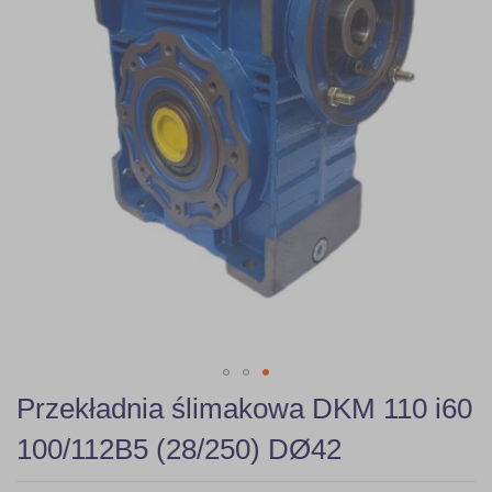
Skip
Przekładnia ślimakowa DKM 110 i60
to
the
100/112B5 (28/250) DØ42
beginning
of