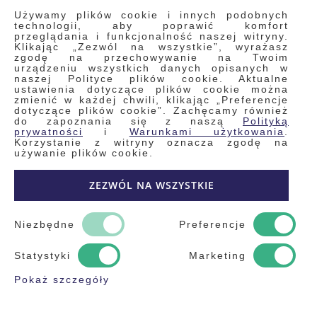
INFORMACJE
Używamy plików cookie i innych podobnych
technologii, aby poprawić komfort
przeglądania i funkcjonalność naszej witryny.
Klikając „Zezwól na wszystkie”, wyrażasz
Regulamin
zgodę na przechowywanie na Twoim
urządzeniu wszystkich danych opisanych w
Polityka prywatności i pliki cookie
naszej Polityce plików cookie. Aktualne
ustawienia dotyczące plików cookie można
Wyszukiwane frazy
zmienić w każdej chwili, klikając „Preferencje
dotyczące plików cookie”. Zachęcamy również
Wyszukiwanie zaawansowane
do zapoznania się z naszą
Polityką
Zamówienia
prywatności
i
Warunkami użytkowania
.
Korzystanie z witryny oznacza zgodę na
Skontaktuj się z nami
używanie plików cookie.
Odstąp od umowy
ZEZWÓL NA WSZYSTKIE
Blog
Kontakt
Niezbędne
Preferencje
Statystyki
Marketing
Pokaż szczegóły