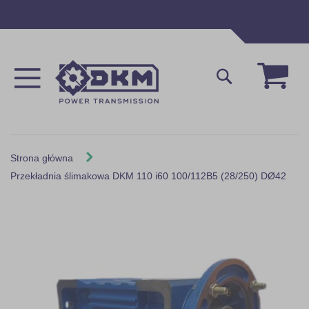
Przejdź
do
treści
Mój 
Szukaj
Strona główna
Przekładnia ślimakowa DKM 110 i60 100/112B5 (28/250) DØ42
Skip
to
the
end
of
the
images
gallery