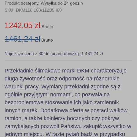
the
Produkt dostępny. Wysyłka do 24 godzin
images
SKU
DKM110 100/112B5 I60
gallery
1242,05 zł
Brutto
1461,24 zł
Brutto
Najniższa cena z 30 dni przed obniżką: 1 461,24 zł
Przekładnie ślimakowe marki DKM charakteryzuje
długa żywotność oraz odporność na różnorakie
warunki pracy. Wymiary przekładni zgodne są z
ogólnie przyjętymi normami, co pozwala na
bezproblemowe stosowanie ich jako zamiennik
innych marek. Dodatkowa oferta w postaci wałków,
ramion, a także kołnierzy bocznych czy pokryw
zamykających pozwoli Państwu zakupić wszystko w
jednym miejscu. W razie pytań bądź w przypadku