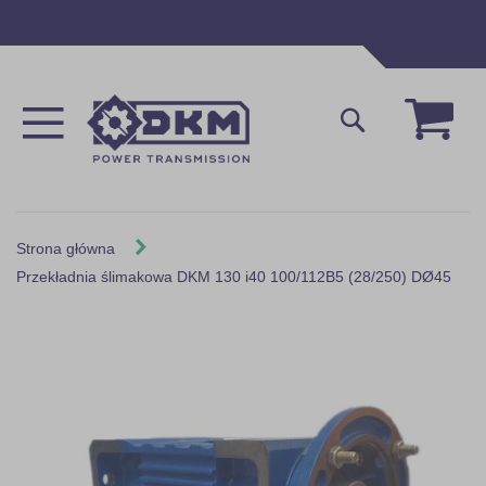
Przejdź
do
treści
Mój 
Szukaj
Strona główna
Przekładnia ślimakowa DKM 130 i40 100/112B5 (28/250) DØ45
Skip
to
the
end
of
the
images
gallery