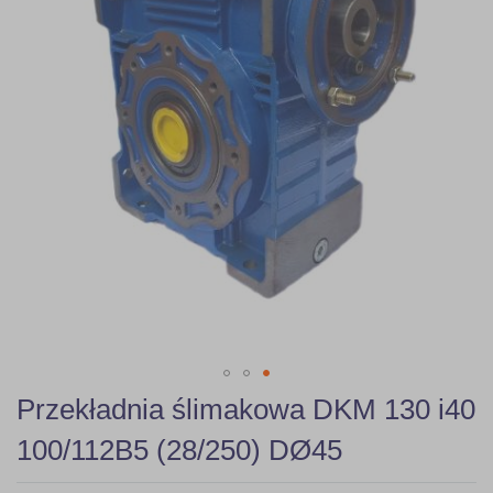
Skip
Przekładnia ślimakowa DKM 130 i40
to
the
100/112B5 (28/250) DØ45
beginning
of