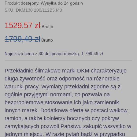
the
Produkt dostępny. Wysyłka do 24 godzin
images
SKU
DKM130 100/112B5 I40
gallery
1529,57 zł
Brutto
1799,49 zł
Brutto
Najniższa cena z 30 dni przed obniżką: 1 799,49 zł
Przekładnie ślimakowe marki DKM charakteryzuje
długa żywotność oraz odporność na różnorakie
warunki pracy. Wymiary przekładni zgodne są z
ogólnie przyjętymi normami, co pozwala na
bezproblemowe stosowanie ich jako zamiennik
innych marek. Dodatkowa oferta w postaci wałków,
ramion, a także kołnierzy bocznych czy pokryw
zamykających pozwoli Państwu zakupić wszystko w
jednym miejscu. W razie pytań bądź w przypadku