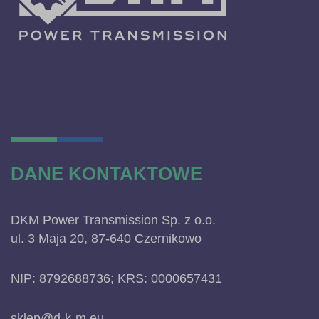
DANE KONTAKTOWE
DKM Power Transmission Sp. z o.o.
ul. 3 Maja 20, 87-640 Czernikowo
NIP: 8792688736; KRS: 0000657431
sklep@d-k-m.eu