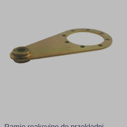
Ramie reakcyjne do przekładni