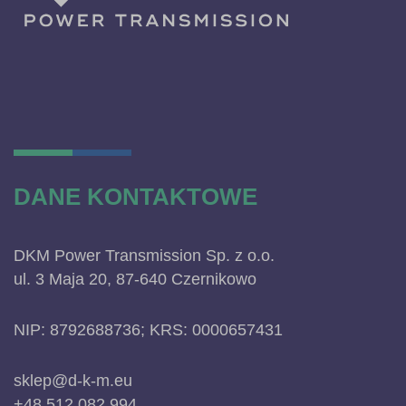
DANE KONTAKTOWE
DKM Power Transmission Sp. z o.o.
ul. 3 Maja 20, 87-640 Czernikowo
NIP: 8792688736; KRS: 0000657431
sklep@d-k-m.eu
+48 512 082 994