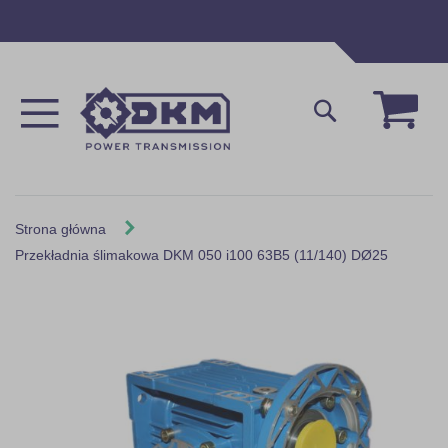
Przejdź
do
treści
Mój 
Szukaj
Strona główna
Przekładnia ślimakowa DKM 050 i100 63B5 (11/140) DØ25
Skip
to
the
end
of
the
images
gallery