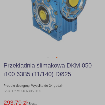
Skip
Przekładnia ślimakowa DKM 050
to
the
i100 63B5 (11/140) DØ25
beginning
of
the
Produkt dostępny. Wysyłka do 24 godzin
images
SKU
DKM050 63B5 I100
gallery
293,79 zł
Brutto