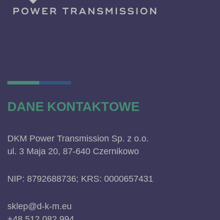
DANE KONTAKTOWE
DKM Power Transmission Sp. z o.o.
ul. 3 Maja 20, 87-640 Czernikowo
NIP: 8792688736; KRS: 0000657431
sklep@d-k-m.eu
+48 512 082 994