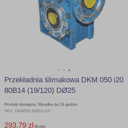
Skip
Przekładnia ślimakowa DKM 050 i20
to
the
80B14 (19/120) DØ25
beginning
of
the
Produkt dostępny. Wysyłka do 24 godzin
images
SKU
DKM050 80B14 I20
gallery
293,79 zł
Brutto