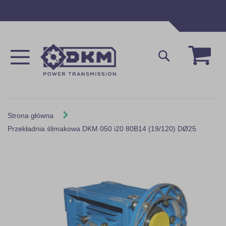
Przejdź
do
treści
Mój 
Szukaj
Strona główna
Przekładnia ślimakowa DKM 050 i20 80B14 (19/120) DØ25
Skip
to
the
end
of
the
images
gallery